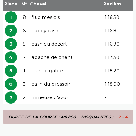
Place
N°
Cheval
Red.km
1
8
fluo meslois
1:16:50
2
6
daddy cash
1:16:80
3
5
cash du dezert
1:16:90
4
7
apache de chenu
1:17:30
5
1
django galbe
1:18:20
6
3
calin du pressoir
1:18:90
7
2
frimeuse d'azur
-
DURÉE DE LA COURSE : 4:02:90
DISQUALIFIÉS :
2
-
4