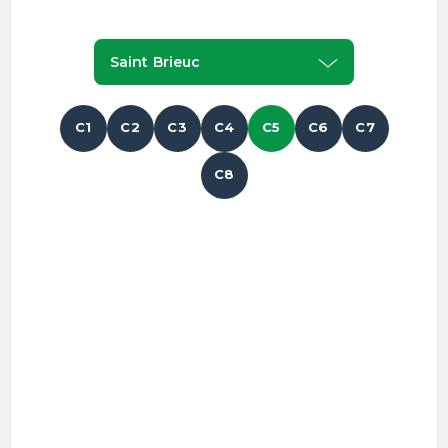
Saint Brieuc
C1
C2
C3
C4
C5
C6
C7
C8