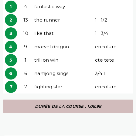
1
4
fantastic way
-
2
13
the runner
1 l 1/2
3
10
like that
1 l 3/4
4
9
marvel dragon
encolure
5
1
trillion win
cte tete
6
6
namjong sings
3/4 l
7
7
fighting star
encolure
DURÉE DE LA COURSE : 1:08:98