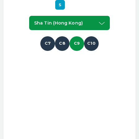
S
Sha Tin (hong Kong)
C7
C8
C9
C10