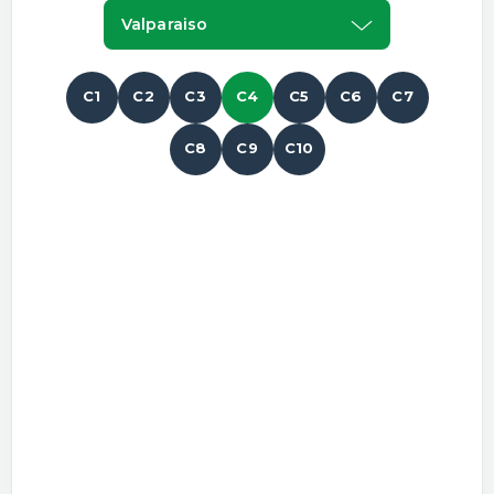
Valparaiso
C1
C2
C3
C4
C5
C6
C7
C8
C9
C10