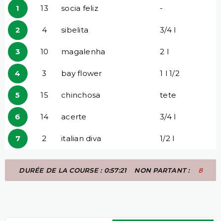
1
13
socia feliz
-
2
4
sibelita
3/4 l
3
10
magalenha
2 l
4
3
bay flower
1 l 1/2
5
15
chinchosa
tete
6
14
acerte
3/4 l
7
2
italian diva
1/2 l
DURÉE DE LA COURSE : 0:57:21
NON PARTANT :
8