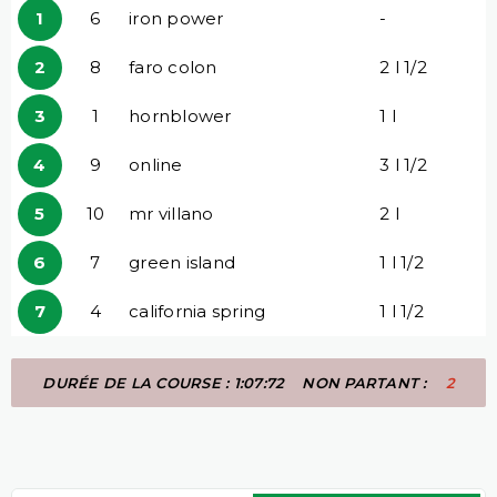
1
6
iron power
-
2
8
faro colon
2 l 1/2
3
1
hornblower
1 l
4
9
online
3 l 1/2
5
10
mr villano
2 l
6
7
green island
1 l 1/2
7
4
california spring
1 l 1/2
DURÉE DE LA COURSE : 1:07:72
NON PARTANT :
2