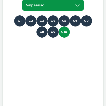
Valparaiso
C1
C2
C3
C4
C5
C6
C7
C8
C9
C10