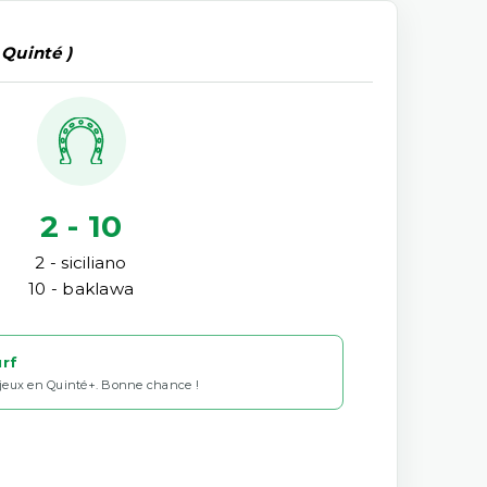
 Quinté )
2 - 10
2 - siciliano
10 - baklawa
urf
 jeux en Quinté+. Bonne chance !