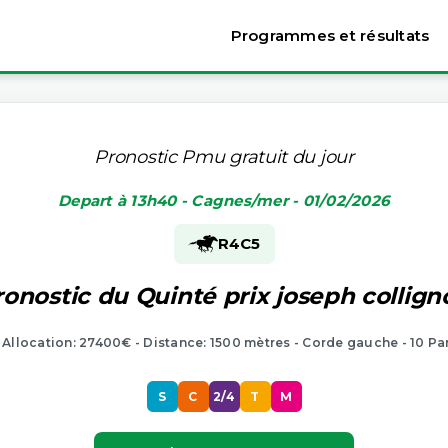
Programmes et résultats
Pronostic Pmu gratuit du jour
Depart à 13h40 - Cagnes/mer - 01/02/2026
R4
C5
ronostic du Quinté prix joseph collign
- Allocation: 27400€ - Distance: 1500 mètres - Corde gauche - 10 Pa
S
C
2/4
T
M