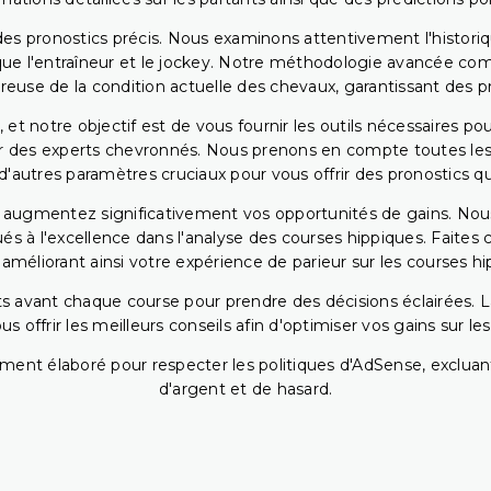
ir des pronostics précis. Nous examinons attentivement l'histo
ls que l'entraîneur et le jockey. Notre méthodologie avancée 
reuse de la condition actuelle des chevaux, garantissant des pr
 et notre objectif est de vous fournir les outils nécessaires 
r des experts chevronnés. Nous prenons en compte toutes les v
 d'autres paramètres cruciaux pour vous offrir des pronostics qui
s augmentez significativement vos opportunités de gains. Nou
s à l'excellence dans l'analyse des courses hippiques. Faites 
 améliorant ainsi votre expérience de parieur sur les courses hi
 avant chaque course pour prendre des décisions éclairées. La 
 offrir les meilleurs conseils afin d'optimiser vos gains sur le
ent élaboré pour respecter les politiques d'AdSense, excluant
d'argent et de hasard.