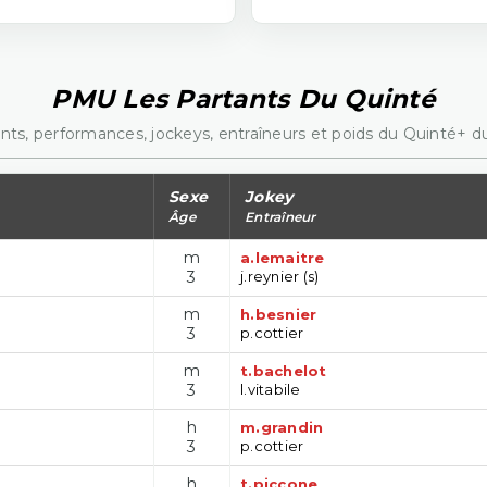
PMU Les Partants Du Quinté
nts, performances, jockeys, entraîneurs et poids du Quinté+ du
Sexe
Jokey
Âge
Entraîneur
m
a.lemaitre
3
j.reynier (s)
m
h.besnier
3
p.cottier
m
t.bachelot
3
l.vitabile
h
m.grandin
3
p.cottier
h
t.piccone