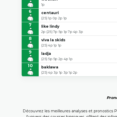
1p
6
centauri
(25) 1p 0p 2p 1p
7
like lindy
2p (25) 7p 5p 1p 7p 4p 3p
8
viva la skids
(25) 4p 1p 1p
9
ladja
(25) 5p 5p 2p 4p 1p
10
baklawa
(25) 4p 3p 1p 3p 1p 2p
Prono
Découvrez les meilleures analyses et pronostics 
l'univers des courses hippiques, offrant des info