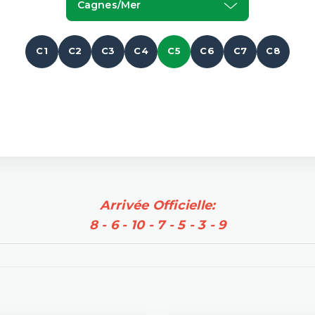
Cagnes/mer
C1
C2
C3
C4
C5
C6
C7
C8
Arrivée Officielle:
8 - 6 - 10 - 7 - 5 - 3 - 9