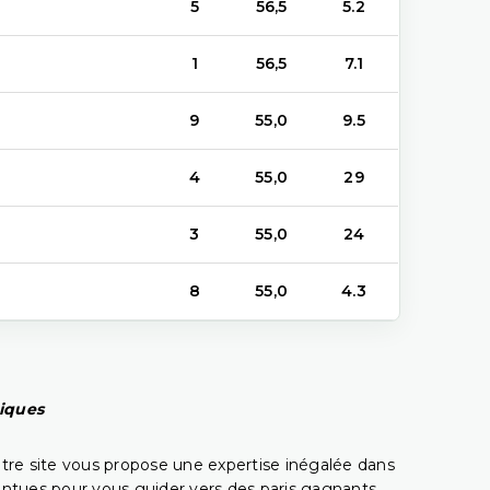
5
56,5
5.2
1
56,5
7.1
9
55,0
9.5
4
55,0
29
3
55,0
24
8
55,0
4.3
piques
tre site vous propose une expertise inégalée dans
pointues pour vous guider vers des paris gagnants.