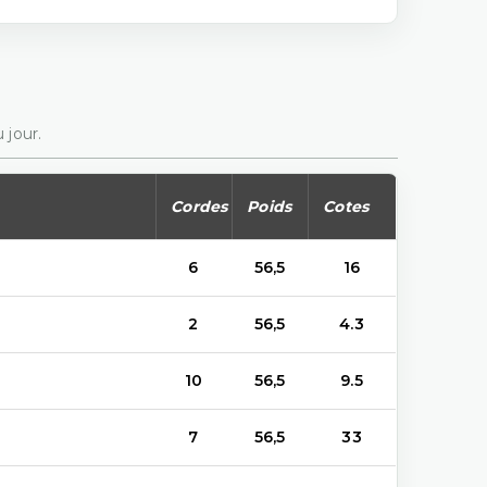
 jour.
Cordes
Poids
Cotes
6
56,5
16
2
56,5
4.3
10
56,5
9.5
7
56,5
33