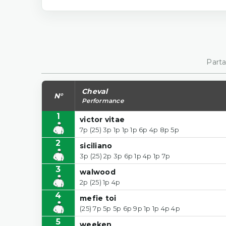
Parta
Cheval
N°
Performance
1
victor vitae
7p (25) 3p 1p 1p 1p 6p 4p 8p 5p
2
siciliano
3p (25) 2p 3p 6p 1p 4p 1p 7p
3
walwood
2p (25) 1p 4p
4
mefie toi
(25) 7p 5p 5p 6p 9p 1p 1p 4p 4p
5
weeken