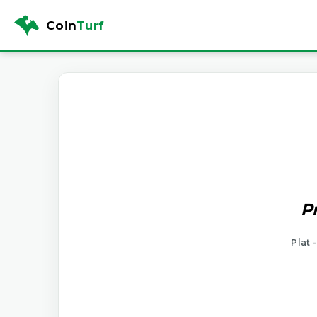
Coin
Turf
P
Plat 