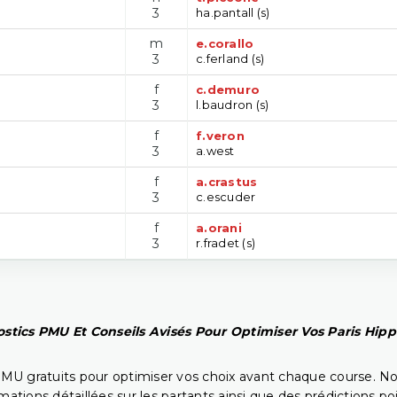
3
ha.pantall (s)
m
e.corallo
3
c.ferland (s)
f
c.demuro
3
l.baudron (s)
f
f.veron
3
a.west
f
a.crastus
3
c.escuder
f
a.orani
3
r.fradet (s)
stics PMU Et Conseils Avisés Pour Optimiser Vos Paris Hip
PMU gratuits pour optimiser vos choix avant chaque course. No
rmations détaillées sur les partants ainsi que des prédictions 