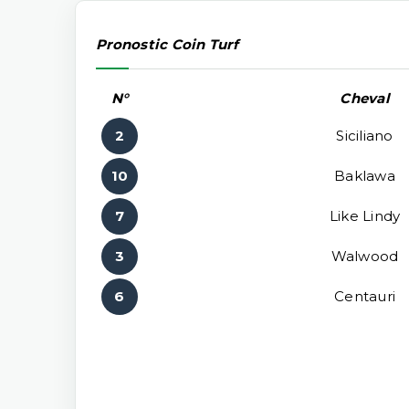
Pronostic Coin Turf
N°
Cheval
2
Siciliano
10
Baklawa
7
Like Lindy
3
Walwood
6
Centauri