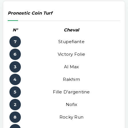
Pronostic Coin Turf
N°
Cheval
7
Stupefiante
6
Victory Folie
3
Al Max
4
Rakhim
5
Fille D'argentine
2
Nofix
8
Rocky Run