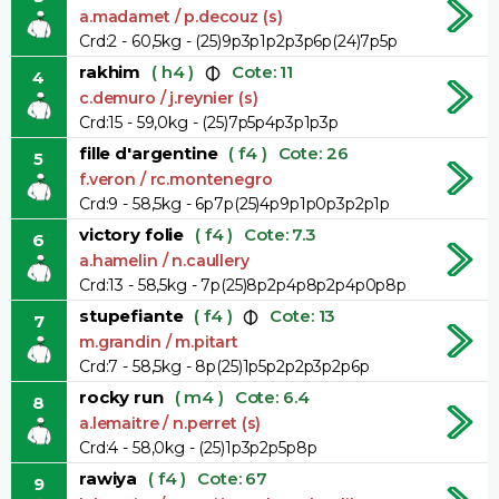
a.madamet / p.decouz (s)
Crd:2 - 60,5kg - (25)9p3p1p2p3p6p(24)7p5p
rakhim
( h4 )
Cote: 11
4
c.demuro / j.reynier (s)
Crd:15 - 59,0kg - (25)7p5p4p3p1p3p
fille d'argentine
( f4 )
Cote: 26
5
f.veron / rc.montenegro
Crd:9 - 58,5kg - 6p7p(25)4p9p1p0p3p2p1p
victory folie
( f4 )
Cote: 7.3
6
a.hamelin / n.caullery
Crd:13 - 58,5kg - 7p(25)8p2p4p8p2p4p0p8p
stupefiante
( f4 )
Cote: 13
7
m.grandin / m.pitart
Crd:7 - 58,5kg - 8p(25)1p5p2p2p3p2p6p
rocky run
( m4 )
Cote: 6.4
8
a.lemaitre / n.perret (s)
Crd:4 - 58,0kg - (25)1p3p2p5p8p
rawiya
( f4 )
Cote: 67
9