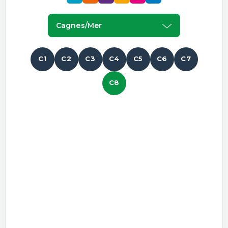
Cagnes/mer
C1
C2
C3
C4
C5
C6
C7
C8