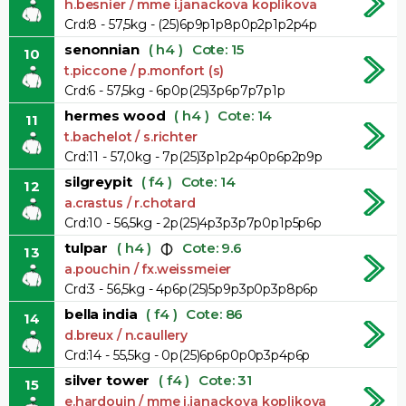
h.besnier / mme i.janackova koplikova
Crd:8 - 57,5kg - (25)6p9p1p8p0p2p1p2p4p
senonnian
( h4 )
Cote: 15
10
t.piccone / p.monfort (s)
Crd:6 - 57,5kg - 6p0p(25)3p6p7p7p1p
hermes wood
( h4 )
Cote: 14
11
t.bachelot / s.richter
Crd:11 - 57,0kg - 7p(25)3p1p2p4p0p6p2p9p
silgreypit
( f4 )
Cote: 14
12
a.crastus / r.chotard
Crd:10 - 56,5kg - 2p(25)4p3p3p7p0p1p5p6p
tulpar
( h4 )
Cote: 9.6
13
a.pouchin / fx.weissmeier
Crd:3 - 56,5kg - 4p6p(25)5p9p3p0p3p8p6p
bella india
( f4 )
Cote: 86
14
d.breux / n.caullery
Crd:14 - 55,5kg - 0p(25)6p6p0p0p3p4p6p
silver tower
( f4 )
Cote: 31
15
e.hardouin / mme i.janackova koplikova