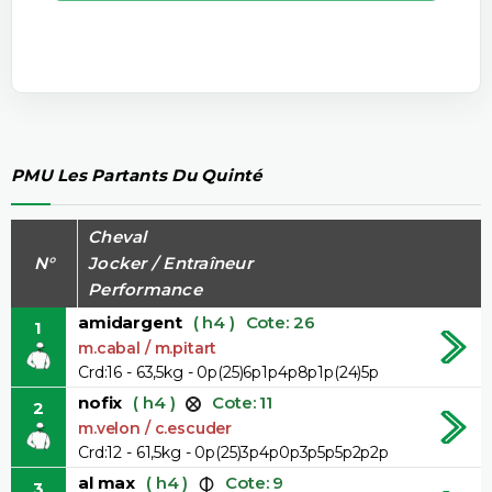
PMU Les Partants Du Quinté
Cheval
N°
Jocker / Entraîneur
Performance
amidargent
( h4 )
Cote: 26
1
m.cabal / m.pitart
Crd:16 - 63,5kg - 0p(25)6p1p4p8p1p(24)5p
nofix
( h4 )
Cote: 11
2
m.velon / c.escuder
Crd:12 - 61,5kg - 0p(25)3p4p0p3p5p5p2p2p
al max
( h4 )
Cote: 9
3