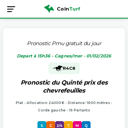
Coin
Turf
Pronostic Pmu gratuit du jour
Depart à 15h36 - Cagnes/mer - 01/02/2026
R4
C8
Pronostic du Quinté prix des
chevrefeuilles
Plat - Allocation: 24000€ - Distance: 1600 mètres -
Corde gauche - 16 Partants
S
C
2/4
T
M
Q