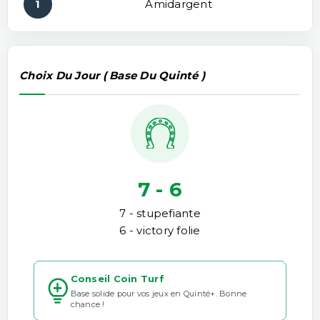
1
Amidargent
Choix Du Jour ( Base Du Quinté )
7 - 6
7 - stupefiante
6 - victory folie
Conseil Coin Turf
Base solide pour vos jeux en Quinté+. Bonne
chance !