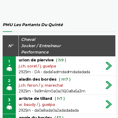
PMU Les Partants Du Quinté
Cheval
N°
Jocker / Entraîneur
Performance
urion de piervive
( h9 )
1
j.ch. sorel / j. guelpa
2925m - DA - dada1admdadmdadadada
aladin des bordes
( m7 )
2
j.ch. feron / y. marechal
2925m - 9a9m6m0a0a(16)0a8a5a3m
artiste de tillard
( h7 )
3
w. baudy / j. guelpa
2925m - da0a8ada0a2adadadada
angie du houley
( f7 )