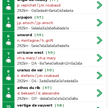
4
p. repichet / j.m. roubaud
2925m - 0a0adadm5a4a0a3ada4a
arpajon
( h7 )
5
j.p. ensch / j.p. ensch
2925m - 5a6a6a3a2a5a8a6ada1a
unword
( h9 )
6
n. mortagne / h. grift
2925m - 5a4a7a5a3a5a5a9ada9a
urricane west
( h9 )
7
ch.a. mary / ch.a. mary
2925m - DA - 8a7a4a0a8adm2m5a2a5a
uranus de val
( h9 )
8
s. stefano / j.m. roubaud
2925m - D4 - 3ada3ada5a0a1adada3a
athos du rib
( h7 )
9
d. bekaert / d. alexandre
2925m - DP - da6a0a0a1a1a2a1a3a8a
vertige de vauvert
( h8 )
10