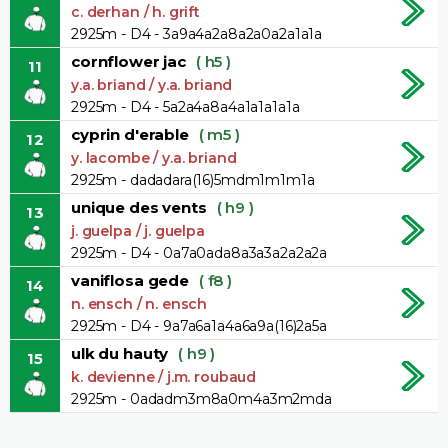
c. derhan / h. grift
2925m - D4 - 3a9a4a2a8a2a0a2a1a1a
cornflower jac
( h5 )
11
y.a. briand / y.a. briand
2925m - D4 - 5a2a4a8a4a1a1a1a1a
cyprin d'erable
( m5 )
12
y. lacombe / y.a. briand
2925m - dadadara(16)5mdm1m1m1a
unique des vents
( h9 )
13
j. guelpa / j. guelpa
2925m - D4 - 0a7a0ada8a3a3a2a2a2a
vaniflosa gede
( f8 )
14
n. ensch / n. ensch
2925m - D4 - 9a7a6a1a4a6a9a(16)2a5a
ulk du hauty
( h9 )
15
k. devienne / j.m. roubaud
2925m - 0adadm3m8a0m4a3m2mda