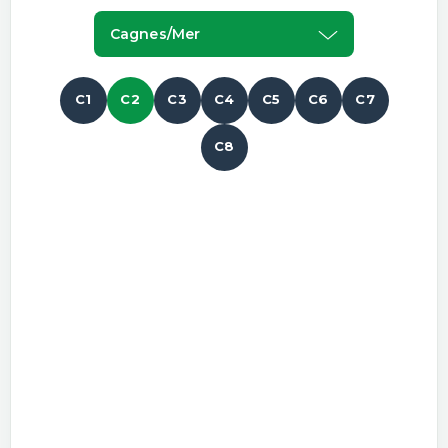
Cagnes/mer
C1
C2
C3
C4
C5
C6
C7
C8