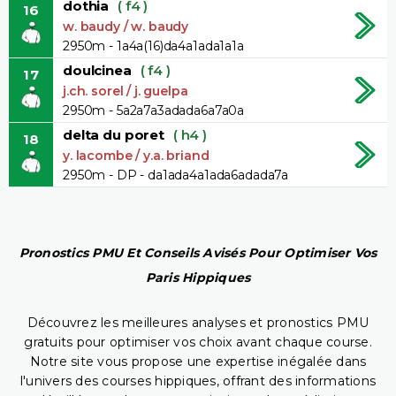
dothia
( f4 )
16
w. baudy / w. baudy
2950m - 1a4a(16)da4a1ada1a1a
doulcinea
( f4 )
17
j.ch. sorel / j. guelpa
2950m - 5a2a7a3adada6a7a0a
delta du poret
( h4 )
18
y. lacombe / y.a. briand
2950m - DP - da1ada4a1ada6adada7a
Pronostics PMU Et Conseils Avisés Pour Optimiser Vos
Paris Hippiques
Découvrez les meilleures analyses et pronostics PMU
gratuits pour optimiser vos choix avant chaque course.
Notre site vous propose une expertise inégalée dans
l'univers des courses hippiques, offrant des informations