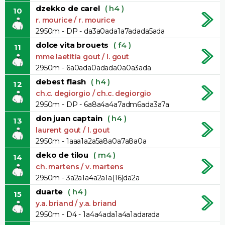
dzekko de carel
( h4 )
10
r. mourice / r. mourice
2950m - DP - da3a0ada1a7adada5ada
dolce vita brouets
( f4 )
11
mme laetitia gout / l. gout
2950m - 6a0ada0adada0a0a3ada
debest flash
( h4 )
12
ch.c. degiorgio / ch.c. degiorgio
2950m - DP - 6a8a4a4a7adm6ada3a7a
don juan captain
( h4 )
13
laurent gout / l. gout
2950m - 1aaa1a2a5a8a0a7a8a0a
deko de tilou
( m4 )
14
ch. martens / v. martens
2950m - 3a2a1a4a2a1a(16)da2a
duarte
( h4 )
15
y.a. briand / y.a. briand
2950m - D4 - 1a4a4ada1a4a1adarada