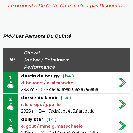
Le pronostic De Cette Course n'est pas Disponible.
PMU Les Partants Du Quinté
Cheval
N°
Jocker / Entraîneur
Performance
destin de bougy
( h4 )
1
d. bekaert / d. alexandre
2925m - DP - da4a0a9a5a3a9a7a8a8a
dorsie du lavoir
( f4 )
2
r. le creps / j. paille
2925m - D4 - 7ada6ada4a5a1aradada
dolly star
( f4 )
3
e. gout / mme g. masschaele
2925m - D4 - 7ada0a6a4a8a9a0a7a9a