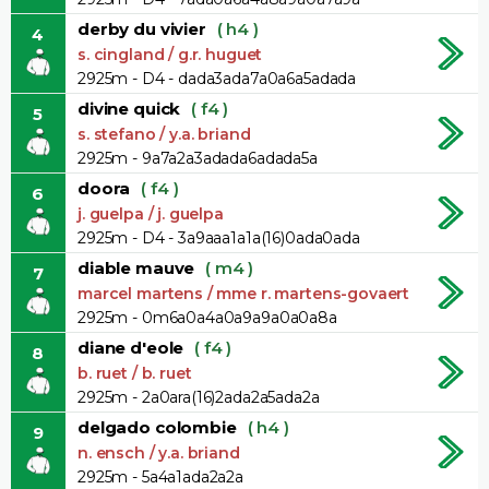
derby du vivier
( h4 )
4
s. cingland / g.r. huguet
2925m - D4 - dada3ada7a0a6a5adada
divine quick
( f4 )
5
s. stefano / y.a. briand
2925m - 9a7a2a3adada6adada5a
doora
( f4 )
6
j. guelpa / j. guelpa
2925m - D4 - 3a9aaa1a1a(16)0ada0ada
diable mauve
( m4 )
7
marcel martens / mme r. martens-govaert
2925m - 0m6a0a4a0a9a9a0a0a8a
diane d'eole
( f4 )
8
b. ruet / b. ruet
2925m - 2a0ara(16)2ada2a5ada2a
delgado colombie
( h4 )
9
n. ensch / y.a. briand
2925m - 5a4a1ada2a2a