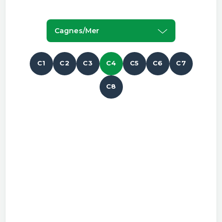
Cagnes/mer
C1
C2
C3
C4
C5
C6
C7
C8