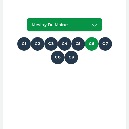
Meslay Du Maine
C1
C2
C3
C4
C5
C6
C7
C8
C9