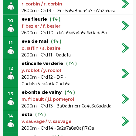
r. corbin / r. corbin
2600m - Crd:9 - D4 - 6a5a8ada4a7m7a2a4ara
eva fleurie
( f4 )
10
f. bezier / f. bezier
2600m - Crd:10 - da2a9a6a4a5a6a0ada8a
eva de mai
( f4 )
11
o. raffin / s. bazire
2600m - Crd:11 - 0ada1a
etincelle verderie
( f4 )
12
y. roblot / y. roblot
2600m - Crd:12 - DP -
0ada6a7ara4a0a0ada5a
ebonita de valny
( f4 )
13
m. fribault / j.l. pomeyrol
2600m - Crd:13 - 8a0admdm6a4a3a6adada
esta
( f4 )
14
v. sauvage / v. sauvage
2600m - Crd:14 - 5a2a7a8a8a(17)0a