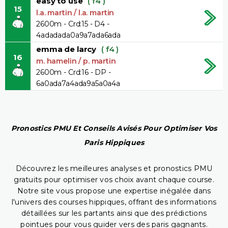
easy to use
( f4 )
15
l.a. martin / l.a. martin
2600m - Crd:15 - D4 -
4adadada0a9a7ada6ada
emma de larcy
( f4 )
16
m. hamelin / p. martin
2600m - Crd:16 - DP -
6a0ada7a4ada9a5a0a4a
Pronostics PMU Et Conseils Avisés Pour Optimiser Vos
Paris Hippiques
Découvrez les meilleures analyses et pronostics PMU
gratuits pour optimiser vos choix avant chaque course.
Notre site vous propose une expertise inégalée dans
l'univers des courses hippiques, offrant des informations
détaillées sur les partants ainsi que des prédictions
pointues pour vous guider vers des paris gagnants.