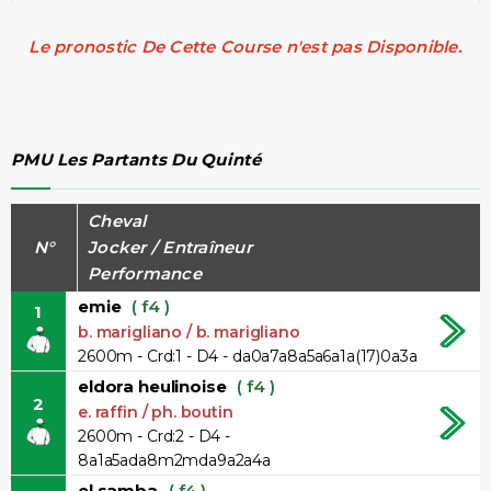
Le pronostic De Cette Course n'est pas Disponible.
PMU Les Partants Du Quinté
Cheval
N°
Jocker / Entraîneur
Performance
emie
( f4 )
1
b. marigliano / b. marigliano
2600m - Crd:1 - D4 - da0a7a8a5a6a1a(17)0a3a
eldora heulinoise
( f4 )
2
e. raffin / ph. boutin
2600m - Crd:2 - D4 -
8a1a5ada8m2mda9a2a4a
el samba
( f4 )