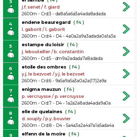
3
j.f. senet / f. giard
2600m - Crd:3 - da8a5a6a3a4ada8adada
endene beauregard
( f4 )
4
l. gaborit / l. gaborit
2600m - Crd:4 - D4 - 4a0a2a9a3adada0a1a3a
estampe du loisir
( f4 )
5
j. lebouteiller / b. constantin
2600m - Crd:5 - dm9a2adada7a8adada
etoile des ombres
( f4 )
6
y.j. le bezvoet / y.j. le bezvoet
2600m - Crd:6 - 9a5a9a5a3a0a2a(17)2a9a
enigma mauzun
( f4 )
7
p. vercruysse / p. vercruysse
2600m - Crd:7 - D4 - 1a2a2a8ada4ada9a0a
elle de quelaines
( f4 )
8
d. souply / p.y. bouvier
2600m - Crd:8 - D4 - 5a4a3a2a4a7a1a5ada4a
elfenn de la moire
( f4 )
9