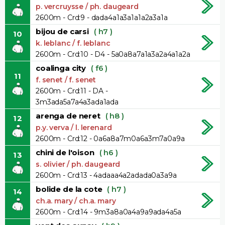
p. vercruysse / ph. daugeard
2600m - Crd:9 - dada4a1a3a1a1a2a3a1a
bijou de carsi
( h7 )
10
k. leblanc / f. leblanc
2600m - Crd:10 - D4 - 5a0a8a7a1a3a2a4a1a2a
coalinga city
( f6 )
11
f. senet / f. senet
2600m - Crd:11 - DA -
3m3ada5a7a4a3ada1ada
arenga de neret
( h8 )
12
p.y. verva / l. lerenard
2600m - Crd:12 - 0a6a8a7m0a6a3m7a0a9a
chini de l'oison
( h6 )
13
s. olivier / ph. daugeard
2600m - Crd:13 - 4adaaa4a2adada0a3a9a
bolide de la cote
( h7 )
14
ch.a. mary / ch.a. mary
2600m - Crd:14 - 9m3a8a0a4a9a9ada4a5a