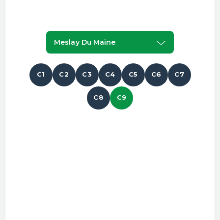
Meslay Du Maine
C1
C2
C3
C4
C5
C6
C7
C8
C9