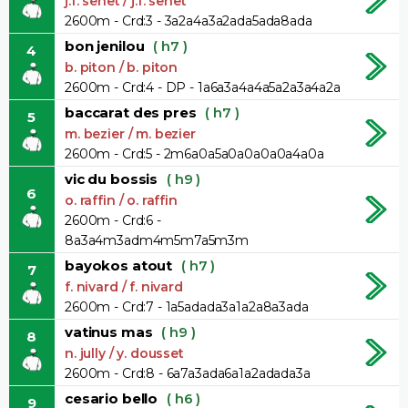
j.f. senet / j.f. senet
2600m - Crd:3 - 3a2a4a3a2ada5ada8ada
bon jenilou
( h7 )
4
b. piton / b. piton
2600m - Crd:4 - DP - 1a6a3a4a4a5a2a3a4a2a
baccarat des pres
( h7 )
5
m. bezier / m. bezier
2600m - Crd:5 - 2m6a0a5a0a0a0a0a4a0a
vic du bossis
( h9 )
6
o. raffin / o. raffin
2600m - Crd:6 -
8a3a4m3adm4m5m7a5m3m
bayokos atout
( h7 )
7
f. nivard / f. nivard
2600m - Crd:7 - 1a5adada3a1a2a8a3ada
vatinus mas
( h9 )
8
n. jully / y. dousset
2600m - Crd:8 - 6a7a3ada6a1a2adada3a
cesario bello
( h6 )
9