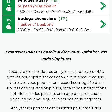
vent des aunay
( h9 )
15
m. pean / v. raimbault
2600m - Crd:15 - dm7m4mda8a7a9a3ada8a
bodega cheneviere
( f7 )
16
l. gaborit / l. gaborit
2600m - Crd:16 - 0a0a0ada0a0a1a0a5a8m
Pronostics PMU Et Conseils Avisés Pour Optimiser Vos
Paris Hippiques
Découvrez les meilleures analyses et pronostics PMU
gratuits pour optimiser vos choix avant chaque course.
Notre site vous propose une expertise inégalée dans
l'univers des courses hippiques, offrant des informations
détaillées sur les partants ainsi que des prédictions
pointues pour vous guider vers des paris gagnants.
Analyser les partants est essentiel pour établir des