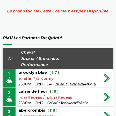
Le pronostic De Cette Course n'est pas Disponible.
PMU Les Partants Du Quinté
Cheval
N°
Jocker / Entraîneur
Performance
brooklyn blue
( h7 )
1
e. raffin / j.s. cormy
2600m - Crd:1 - D4 - 2a3a0a7a2a3a2a4a6a1a
caline de fleur
( f6 )
2
j.y. raffegeau / j.ph. raffegeau
2600m - Crd:2 - 0a8a0a1ada4ada5a1a5a
abercrombis
( h8 )
3