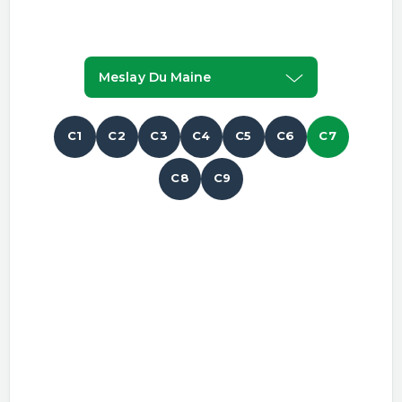
Meslay Du Maine
C1
C2
C3
C4
C5
C6
C7
C8
C9