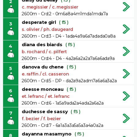
2
c. megissier / c. megissier
2600m - Crd:2 - 0m6a8a4m1mda1mda7a
desperate girl
( f5 )
3
s. olivier / ph. daugeard
2600m - Crd:3 - D4 - 1ada4a9a6a7adada0a8a
diana des biards
( f5 )
4
b. rochard / c. pilfert
2600m - Crd:4 - D4 - 4a2a6a2a2a7a6a6ada9a
danova du chene
( f5 )
5
e. raffin / cl. casseron
2600m - Crd:5 - DP - da2a9a2adm7a6a6a3a2a
deesse monceau
( f5 )
6
et. lefranc / et. lefranc
2600m - Crd:6 - 1a5a9ada2a4ada2a6a2a
duchesse de sassy
( f5 )
7
f. bezier / f. bezier
2600m - Crd:7 - 6a1a3a3a5a5a3a4a0a2a
dayanna masamyno
( f5 )
8