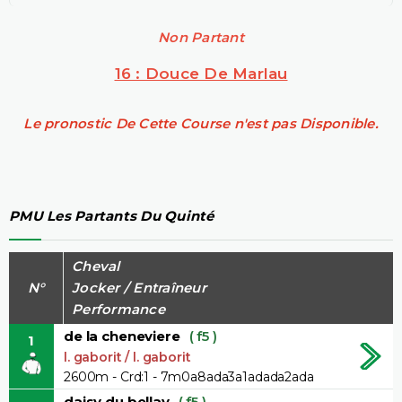
Non Partant
16 : Douce De Marlau
Le pronostic De Cette Course n'est pas Disponible.
PMU Les Partants Du Quinté
Cheval
N°
Jocker / Entraîneur
Performance
de la cheneviere
( f5 )
1
l. gaborit / l. gaborit
2600m - Crd:1 - 7m0a8ada3a1adada2ada
daisy du bellay
( f5 )