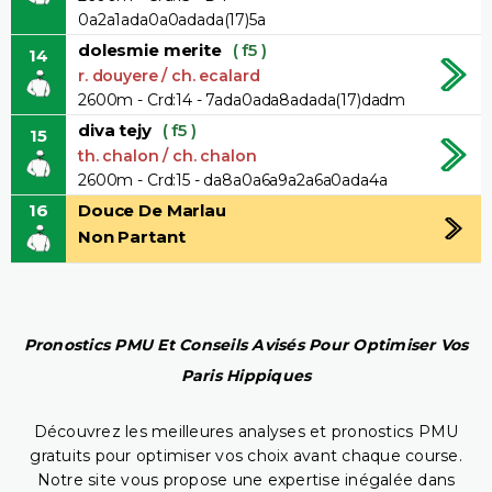
0a2a1ada0a0adada(17)5a
dolesmie merite
( f5 )
14
r. douyere / ch. ecalard
2600m - Crd:14 - 7ada0ada8adada(17)dadm
diva tejy
( f5 )
15
th. chalon / ch. chalon
2600m - Crd:15 - da8a0a6a9a2a6a0ada4a
16
Douce De Marlau
Non Partant
Pronostics PMU Et Conseils Avisés Pour Optimiser Vos
Paris Hippiques
Découvrez les meilleures analyses et pronostics PMU
gratuits pour optimiser vos choix avant chaque course.
Notre site vous propose une expertise inégalée dans