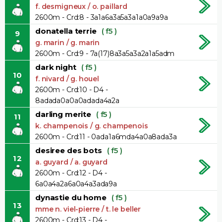
f. desmigneux / o. paillard
2600m - Crd:8 - 3a1a6a3a5a3a1a0a9a9a
donatella terrie
( f5 )
9
g. marin / g. marin
2600m - Crd:9 - 7a(17)8a3a5a3a2a1a5adm
dark night
( f5 )
10
f. nivard / g. houel
2600m - Crd:10 - D4 -
8adada0a0a0adada4a2a
darling merite
( f5 )
11
k. champenois / g. champenois
2600m - Crd:11 - 0ada1a6mda4a0a8ada3a
desiree des bots
( f5 )
12
a. guyard / a. guyard
2600m - Crd:12 - D4 -
6a0a4a2a6a0a4a3ada9a
dynastie du home
( f5 )
13
mme n. viel-pierre / t. le beller
2600m - Crd:13 - D4 -