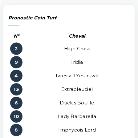
Pronostic Coin Turf
N°
Cheval
2
High Cross
9
Iridia
4
Ivresse D'estruval
13
Extrableuciel
6
Duck's Bouille
10
Lady Barbarella
8
Imphycois Lord