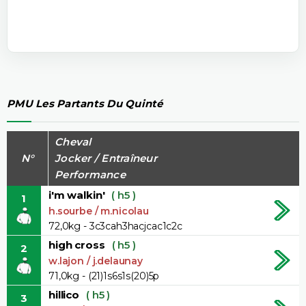
PMU Les Partants Du Quinté
Cheval
N°
Jocker / Entraîneur
Performance
i'm walkin'
( h5 )
1
h.sourbe / m.nicolau
72,0kg - 3c3cah3hacjcac1c2c
high cross
( h5 )
2
w.lajon / j.delaunay
71,0kg - (21)1s6s1s(20)5p
hillico
( h5 )
3