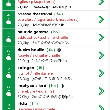
f.giles / p&c.peltier (s)
71,0kg - 7s4s4s4s(21)4s2s6s5p5s
ivresse d'estruval
( f4 )
4
b.le clerc / lageneste & macaire (s)
70,0kg - 1c1c5s1s4s3s5h1h1h
haut de gamme
( h5 )
5
ad.fouchet / a.chaille-chaille
70,0kg - 3s(21)2s5s3h5s5h0h6p
duck's bouille
( f4 )
6
f.bayle / a.chaille-chaille
69,0kg - 1s4c1c2c3c7has3h4h
solingen
( f5 )
7
r.julliot / mlle d.mele
68,0kg - js7h8s(21)6h1h8s2s4s5s
imphycois lord
( h4 )
8
c.lefebvre / e.grall (s)
67,0kg - 2c4s7s7p3s5s5h(21)6p4p
iridia
( f4 )
9
j.reveley / mlle d.mele