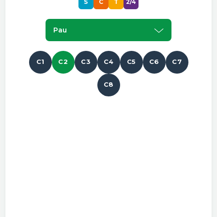
S
C
T
2/4
Pau
C1
C2
C3
C4
C5
C6
C7
C8