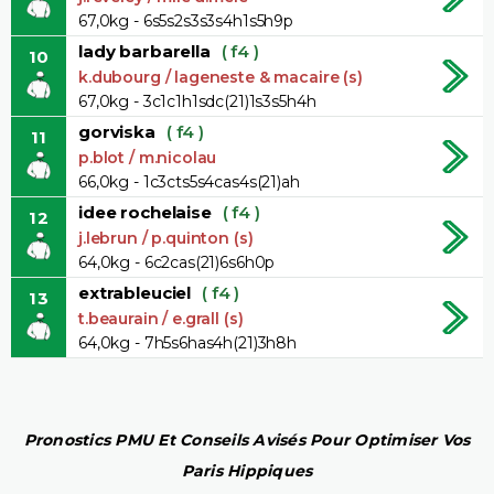
67,0kg - 6s5s2s3s3s4h1s5h9p
lady barbarella
( f4 )
10
k.dubourg / lageneste & macaire (s)
67,0kg - 3c1c1h1sdc(21)1s3s5h4h
gorviska
( f4 )
11
p.blot / m.nicolau
66,0kg - 1c3cts5s4cas4s(21)ah
idee rochelaise
( f4 )
12
j.lebrun / p.quinton (s)
64,0kg - 6c2cas(21)6s6h0p
extrableuciel
( f4 )
13
t.beaurain / e.grall (s)
64,0kg - 7h5s6has4h(21)3h8h
Pronostics PMU Et Conseils Avisés Pour Optimiser Vos
Paris Hippiques