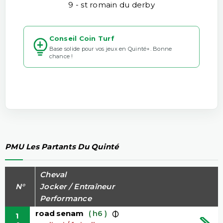
9 - st romain du derby
Conseil Coin Turf
Base solide pour vos jeux en Quinté+. Bonne
chance !
PMU Les Partants Du Quinté
Cheval
N°
Jocker / Entraîneur
Performance
road senam
( h6 )
1