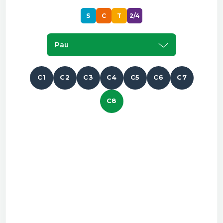
S
C
T
2/4
Pau
C1
C2
C3
C4
C5
C6
C7
C8