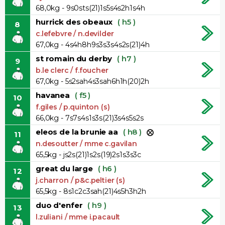
68,0kg - 9s0sts(21)1s5s4s2h1s4h
hurrick des obeaux
( h5 )
8
c.lefebvre / n.devilder
67,0kg - 4s4h8h9s3s3s4s2s(21)4h
st romain du derby
( h7 )
9
b.le clerc / f.foucher
67,0kg - 5s2sah4s3sah6h1h(20)2h
havanea
( f5 )
10
f.giles / p.quinton (s)
66,0kg - 7s7s4s1s3s(21)3s4s5s2s
eleos de la brunie aa
( h8 )
11
n.desoutter / mme c.gavilan
65,5kg - js2s(21)1s2s(19)2s1s3s3c
great du large
( h6 )
12
j.charron / p&c.peltier (s)
65,5kg - 8s1c2c3sah(21)4s5h3h2h
duo d'enfer
( h9 )
13
l.zuliani / mme i.pacault