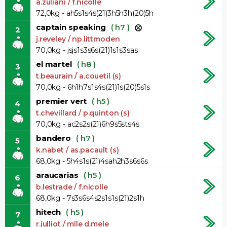
a.zuliani / f.nicolle
72,0kg - ah5s1s4s(21)3h5h3h(20)5h
captain speaking
( h7 )
2
j.reveley / np.littmoden
70,0kg - jsjs1s3s6s(21)1s1s3sas
el martel
( h8 )
3
t.beaurain / a.couetil (s)
70,0kg - 6h1h7s1s4s(21)1s(20)5s1s
premier vert
( h5 )
4
t.chevillard / p.quinton (s)
70,0kg - ac2s2s(21)6h9s5sts4s
bandero
( h7 )
5
k.nabet / as.pacault (s)
68,0kg - 5h4s1s(21)4sah2h3s6s6s
araucarias
( h5 )
6
b.lestrade / f.nicolle
68,0kg - 7s3s6s4s2s1s1s(21)2s1h
hitech
( h5 )
7
r.julliot / mlle d.mele