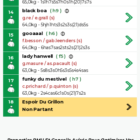
65,0kg - 1s1h7s5s7h0s1h(20)7s7s
black boa
( h9 )
14
g.re / e.grall (s)
64,0kg - 5hjh1hts3s2s3s(21)ds5s
gooaaal
( h6 )
15
f.besson / gab.leenders (s)
64,0kg - 6has7sas2sts2s(21)2s3s
lady hanwell
( f5 )
16
g.masure / as.pacault (s)
63,0kg - 5s8s3s0h5s3s5s4s4sas
funky du mestivel
( h7 )
17
c.prichard / p.quinton (s)
63,0kg - 2s4cas6c1s0s(21)7s2s
18
Espoir Du Grillon
Non Partant