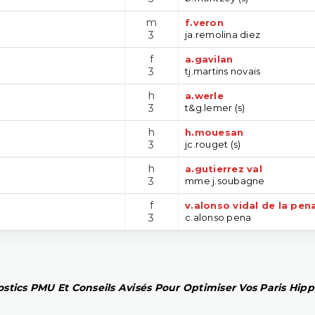
m
f.veron
3
ja.remolina diez
f
a.gavilan
3
tj.martins novais
h
a.werle
3
t&g.lemer (s)
h
h.mouesan
3
jc.rouget (s)
h
a.gutierrez val
3
mme j.soubagne
f
v.alonso vidal de la pen
3
c.alonso pena
stics PMU Et Conseils Avisés Pour Optimiser Vos Paris Hip