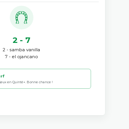
2 - 7
2 - samba vanilla
7 - el ojancano
urf
 jeux en Quinté+. Bonne chance !