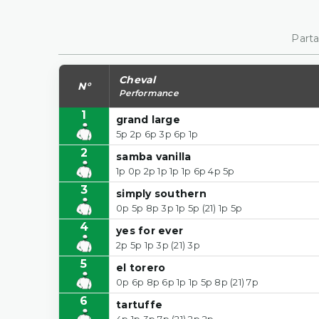
Parta
Cheval
N°
Performance
1
grand large
5p 2p 6p 3p 6p 1p
2
samba vanilla
1p 0p 2p 1p 1p 1p 6p 4p 5p
3
simply southern
0p 5p 8p 3p 1p 5p (21) 1p 5p
4
yes for ever
2p 5p 1p 3p (21) 3p
5
el torero
0p 6p 8p 6p 1p 1p 5p 8p (21) 7p
6
tartuffe
4p 1p 3p 7p (21) 2p 2p