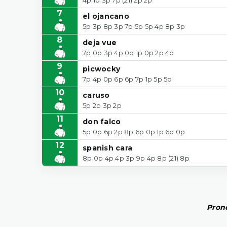
7
el ojancano
5p 3p 8p 3p 7p 5p 5p 4p 8p 3p
8
deja vue
7p 0p 3p 4p 0p 1p 0p 2p 4p
9
picwocky
7p 4p 0p 6p 6p 7p 1p 5p 5p
10
caruso
5p 2p 3p 2p
11
don falco
5p 0p 6p 2p 8p 6p 0p 1p 6p 0p
12
spanish cara
8p 0p 4p 4p 3p 9p 4p 8p (21) 8p
Prono