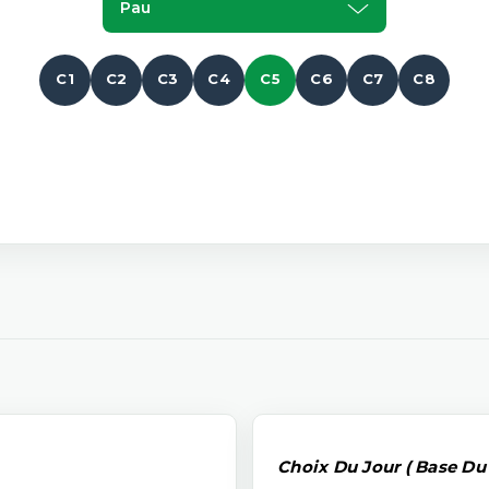
Pau
C1
C2
C3
C4
C5
C6
C7
C8
Choix Du Jour ( Base Du