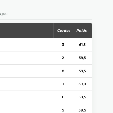
 jour.
Cordes
Poids
3
61,5
2
59,5
8
59,5
1
59,0
11
58,5
5
58,5