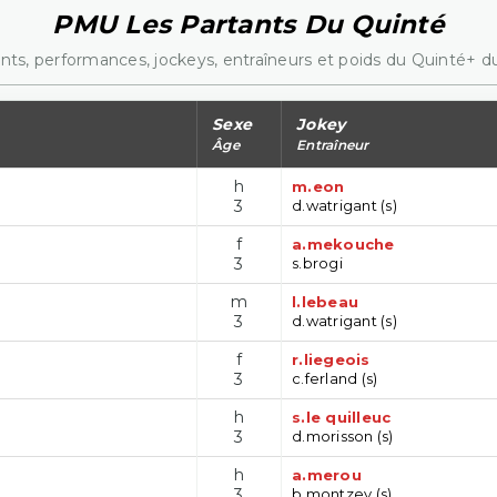
PMU Les Partants Du Quinté
nts, performances, jockeys, entraîneurs et poids du Quinté+ du
Sexe
Jokey
Âge
Entraîneur
h
m.eon
3
d.watrigant (s)
f
a.mekouche
3
s.brogi
m
l.lebeau
3
d.watrigant (s)
f
r.liegeois
3
c.ferland (s)
h
s.le quilleuc
3
d.morisson (s)
h
a.merou
3
b.montzey (s)