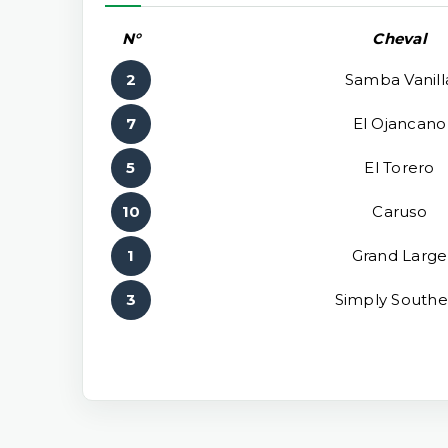
N°
Cheval
2
Samba Vanill
7
El Ojancano
5
El Torero
10
Caruso
1
Grand Large
3
Simply Southe