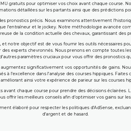
PMU gratuits pour optimiser vos choix avant chaque course. No
rmations détaillées sur les partants ainsi que des prédictions 
ir des pronostics précis. Nous examinons attentivement l'histo
ls que l'entraîneur et le jockey. Notre méthodologie avancée 
reuse de la condition actuelle des chevaux, garantissant des pr
 et notre objectif est de vous fournir les outils nécessaires 
r des experts chevronnés. Nous prenons en compte toutes les v
 d'autres paramètres cruciaux pour vous offrir des pronostics qui
s augmentez significativement vos opportunités de gains. Nou
s à l'excellence dans l'analyse des courses hippiques. Faites 
 améliorant ainsi votre expérience de parieur sur les courses hi
 avant chaque course pour prendre des décisions éclairées. La 
 offrir les meilleurs conseils afin d'optimiser vos gains sur le
ent élaboré pour respecter les politiques d'AdSense, excluant
d'argent et de hasard.