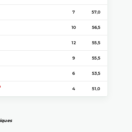
7
57,0
10
56,5
12
55,5
9
55,5
6
53,5
a
4
51,0
piques