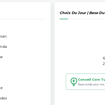
Choix Du Jour ( Base Du
osan
nda
se
6
2
Conseil Coin T
Base solide pour vos
ce
ndes