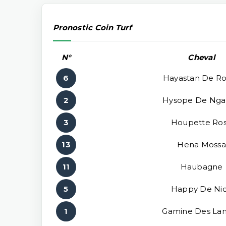
Pronostic Coin Turf
N°
Cheval
6
Hayastan De R
2
Hysope De Nga
3
Houpette Ro
13
Hena Mossa
11
Haubagne
5
Happy De Ni
1
Gamine Des La