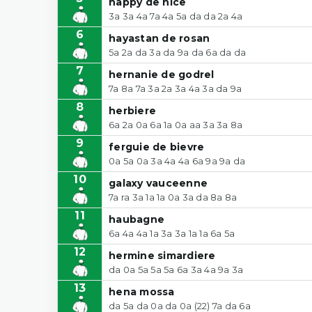
happy de nice
3a 3a 4a 7a 4a 5a da da 2a 4a
6
hayastan de rosan
5a 2a da 3a da 9a da 6a da da
7
hernanie de godrel
7a 8a 7a 3a 2a 3a 4a 3a da 9a
8
herbiere
6a 2a 0a 6a 1a 0a aa 3a 3a 8a
9
ferguie de bievre
0a 5a 0a 3a 4a 4a 6a 9a 9a da
10
galaxy vauceenne
7a ra 3a 1a 1a 0a 3a da 8a 8a
11
haubagne
6a 4a 4a 1a 3a 3a 1a 1a 6a 5a
12
hermine simardiere
da 0a 5a 5a 5a 6a 3a 4a 9a 3a
13
hena mossa
da 5a da 0a da 0a (22) 7a da 6a