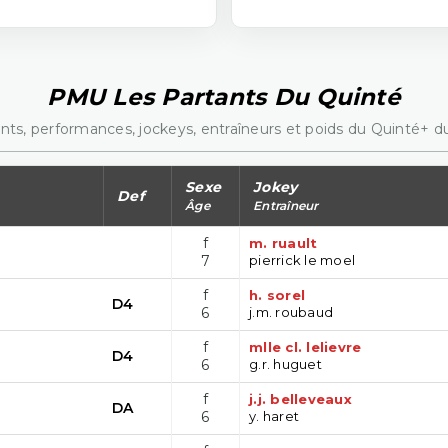
PMU Les Partants Du Quinté
nts, performances, jockeys, entraîneurs et poids du Quinté+ du
Sexe
Jokey
Def
Âge
Entraîneur
f
m. ruault
7
pierrick le moel
f
h. sorel
D4
6
j.m. roubaud
f
mlle cl. lelievre
D4
6
g.r. huguet
f
j.j. belleveaux
DA
6
y. haret