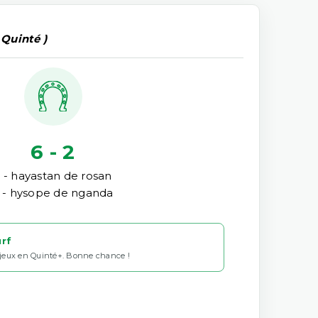
 Quinté )
6 - 2
 - hayastan de rosan
 - hysope de nganda
urf
 jeux en Quinté+. Bonne chance !