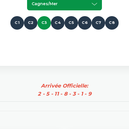
Cagnes/mer
C1
C2
C3
C4
C5
C6
C7
C8
Arrivée Officielle:
2 - 5 - 11 - 8 - 3 - 1 - 9