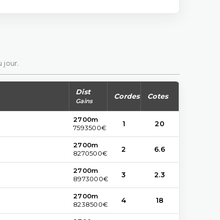
 jour.
Dist
Cordes
Cotes
Gains
2700m
1
20
7593500€
2700m
2
6.6
8270500€
2700m
3
2.3
8973000€
2700m
4
18
8238500€