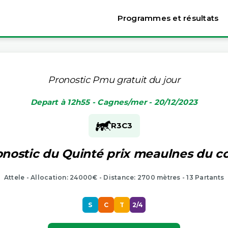
Programmes et résultats
Pronostic Pmu gratuit du jour
Depart à 12h55 - Cagnes/mer - 20/12/2023
R3
C3
onostic du Quinté prix meaulnes du co
Attele - Allocation: 24000€ - Distance: 2700 mètres - 13 Partants
S
C
T
2/4