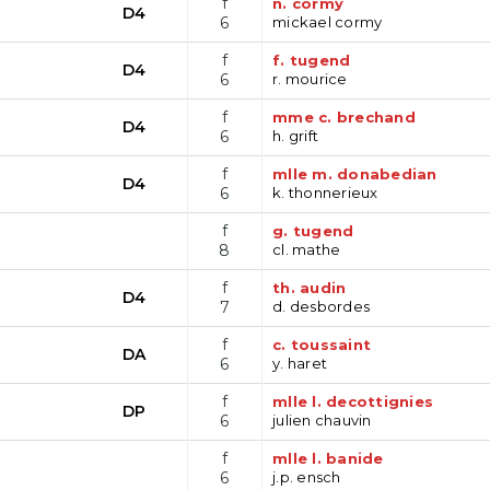
f
n. cormy
D4
6
mickael cormy
f
f. tugend
D4
6
r. mourice
f
mme c. brechand
D4
6
h. grift
f
mlle m. donabedian
D4
6
k. thonnerieux
f
g. tugend
8
cl. mathe
f
th. audin
D4
7
d. desbordes
f
c. toussaint
DA
6
y. haret
f
mlle l. decottignies
DP
6
julien chauvin
f
mlle l. banide
6
j.p. ensch