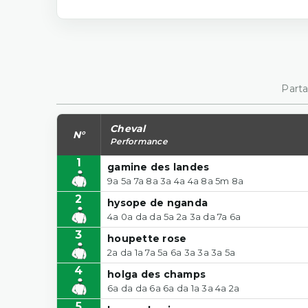
Parta
Cheval
N°
Performance
1
gamine des landes
9a 5a 7a 8a 3a 4a 4a 8a 5m 8a
2
hysope de nganda
4a 0a da da 5a 2a 3a da 7a 6a
3
houpette rose
2a da 1a 7a 5a 6a 3a 3a 3a 5a
4
holga des champs
6a da da 6a 6a da 1a 3a 4a 2a
5