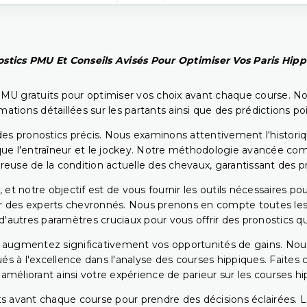
stics PMU Et Conseils Avisés Pour Optimiser Vos Paris Hip
PMU gratuits pour optimiser vos choix avant chaque course. No
rmations détaillées sur les partants ainsi que des prédictions 
ir des pronostics précis. Nous examinons attentivement l'histo
ls que l'entraîneur et le jockey. Notre méthodologie avancée 
reuse de la condition actuelle des chevaux, garantissant des pr
 et notre objectif est de vous fournir les outils nécessaires 
r des experts chevronnés. Nous prenons en compte toutes les v
 d'autres paramètres cruciaux pour vous offrir des pronostics qui
s augmentez significativement vos opportunités de gains. Nou
s à l'excellence dans l'analyse des courses hippiques. Faites 
 améliorant ainsi votre expérience de parieur sur les courses hi
 avant chaque course pour prendre des décisions éclairées. La 