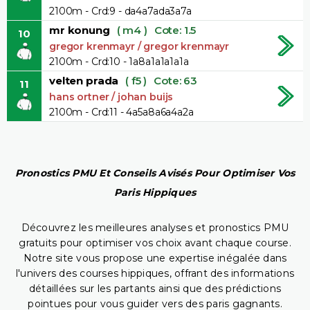
2100m - Crd:9 - da4a7ada3a7a
mr konung
( m4 )
Cote: 1.5
10
gregor krenmayr / gregor krenmayr
2100m - Crd:10 - 1a8a1a1a1a1a
velten prada
( f5 )
Cote: 63
11
hans ortner / johan buijs
2100m - Crd:11 - 4a5a8a6a4a2a
Pronostics PMU Et Conseils Avisés Pour Optimiser Vos
Paris Hippiques
Découvrez les meilleures analyses et pronostics PMU
gratuits pour optimiser vos choix avant chaque course.
Notre site vous propose une expertise inégalée dans
l'univers des courses hippiques, offrant des informations
détaillées sur les partants ainsi que des prédictions
pointues pour vous guider vers des paris gagnants.