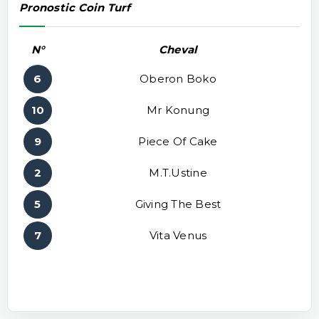
Pronostic Coin Turf
N°
Cheval
6
Oberon Boko
10
Mr Konung
9
Piece Of Cake
2
M.t.ustine
5
Giving The Best
7
Vita Venus