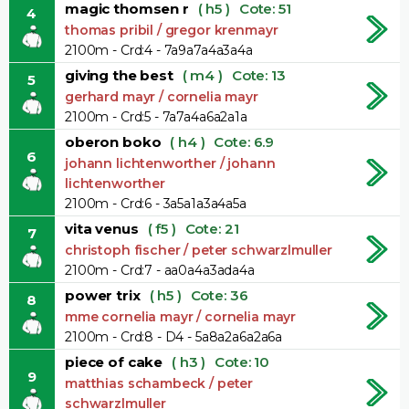
magic thomsen r
( h5 )
Cote: 51
4
thomas pribil / gregor krenmayr
2100m - Crd:4 - 7a9a7a4a3a4a
giving the best
( m4 )
Cote: 13
5
gerhard mayr / cornelia mayr
2100m - Crd:5 - 7a7a4a6a2a1a
oberon boko
( h4 )
Cote: 6.9
6
johann lichtenworther / johann
lichtenworther
2100m - Crd:6 - 3a5a1a3a4a5a
vita venus
( f5 )
Cote: 21
7
christoph fischer / peter schwarzlmuller
2100m - Crd:7 - aa0a4a3ada4a
power trix
( h5 )
Cote: 36
8
mme cornelia mayr / cornelia mayr
2100m - Crd:8 - D4 - 5a8a2a6a2a6a
piece of cake
( h3 )
Cote: 10
9
matthias schambeck / peter
schwarzlmuller