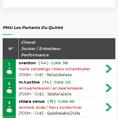
PMU Les Partants Du Quinté
Cheval
N°
Jocker / Entraîneur
Performance
sventon
( h4 )
Cote: 38
1
mario zanderigo / klaus schartlmuller
2100m - Crd:1 - 9a0a2a5a1a4a
m.t.ustine
( f4 )
Cote: 20
2
ari kaarlenkaski / ari kaarlenkaski
2100m - Crd:2 - 3a5a5a1a2a0a
chiara venus
( f5 )
Cote: 65
3
dominik duda / franz konlechner
2100m - Crd:3 - 6ada8a6a8a(24)9a