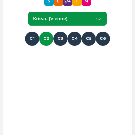
S
C
2/4
T
M
Krieau (vienne)
C1
C2
C3
C4
C5
C6