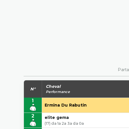
Parta
Cheval
N°
Performance
1
Ermina Du Rabutin
2
elite gema
(17) da 1a 2a 3a da 0a