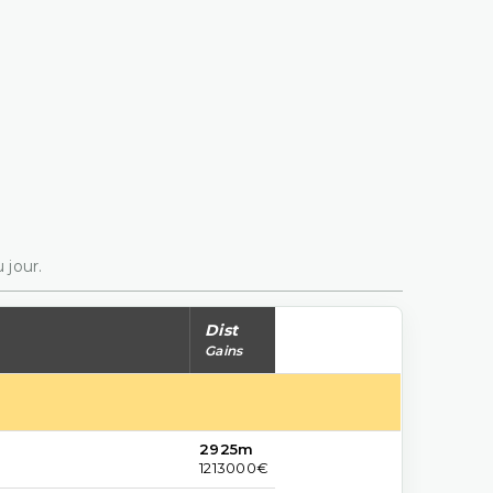
 jour.
Dist
Gains
2925m
1213000€