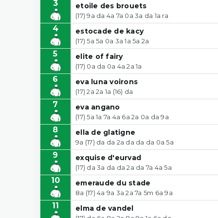
3
etoile des brouets
(17) 9a da 4a 7a 0a 3a da 1a ra
4
estocade de kacy
(17) 5a 5a 0a 3a 1a 5a 2a
5
elite of fairy
(17) 0a da 0a 4a 2a 1a
6
eva luna voirons
(17) 2a 2a 1a (16) da
7
eva angano
(17) 5a 1a 7a 4a 6a 2a 0a da 9a
8
ella de glatigne
9a (17) da da 2a da da da 0a 5a
9
exquise d'eurvad
(17) da 3a da da 2a da 7a 4a 5a
10
emeraude du stade
8a (17) 4a 9a 3a 2a 7a 5m 6a 9a
11
elma de vandel
(17) da 6a 8a 2a 8a 9a 1a 6a da