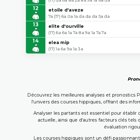
12
etoile d'aveze
7a (17) 6a 0a 1a da da da 5a da
13
elite d'ourville
(17) 6a 6a 1a 7a 8a 9a 1a 7a 7a
14
elea mip
(17) 1a 6a 9a 1a 3a
Prono
Découvrez les meilleures analyses et pronostics 
l'univers des courses hippiques, offrant des info
Analyser les partants est essentiel pour établ
actuelle, ainsi que d'autres facteurs clés te
évaluation rigou
Les courses hippiques sont un défi passionnant,