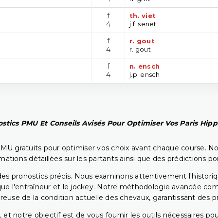
f
th. viet
4
j.f. senet
f
r. gout
4
r. gout
f
n. ensch
4
j.p. ensch
stics PMU Et Conseils Avisés Pour Optimiser Vos Paris Hip
PMU gratuits pour optimiser vos choix avant chaque course. No
rmations détaillées sur les partants ainsi que des prédictions 
ir des pronostics précis. Nous examinons attentivement l'histo
ls que l'entraîneur et le jockey. Notre méthodologie avancée 
reuse de la condition actuelle des chevaux, garantissant des pr
 et notre objectif est de vous fournir les outils nécessaires 