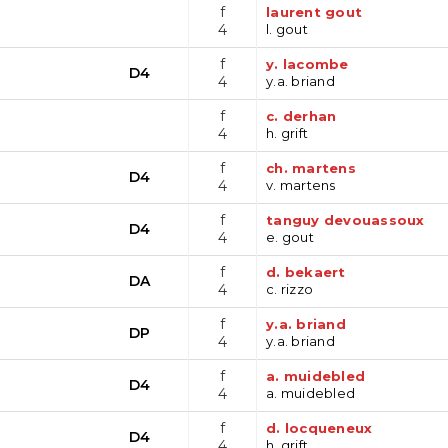
f
laurent gout
4
l. gout
f
y. lacombe
D4
4
y.a. briand
f
c. derhan
4
h. grift
f
ch. martens
D4
4
v. martens
f
tanguy devouassoux
D4
4
e. gout
f
d. bekaert
DA
4
c. rizzo
f
y.a. briand
DP
4
y.a. briand
f
a. muidebled
D4
4
a. muidebled
f
d. locqueneux
D4
4
h. grift