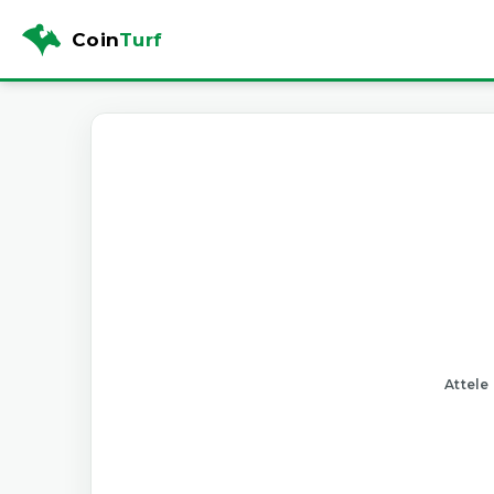
Coin
Turf
Attele