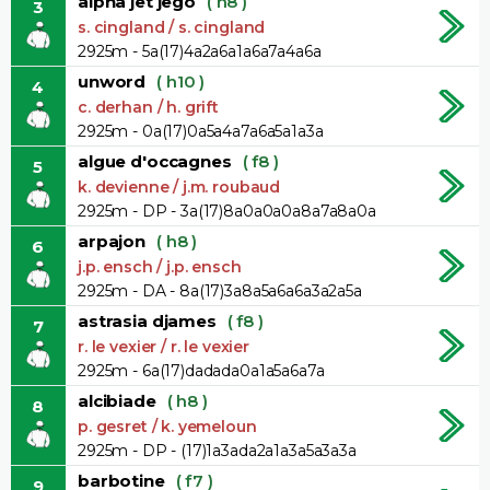
alpha jet jego
( h8 )
3
s. cingland / s. cingland
2925m - 5a(17)4a2a6a1a6a7a4a6a
unword
( h10 )
4
c. derhan / h. grift
2925m - 0a(17)0a5a4a7a6a5a1a3a
algue d'occagnes
( f8 )
5
k. devienne / j.m. roubaud
2925m - DP - 3a(17)8a0a0a0a8a7a8a0a
arpajon
( h8 )
6
j.p. ensch / j.p. ensch
2925m - DA - 8a(17)3a8a5a6a6a3a2a5a
astrasia djames
( f8 )
7
r. le vexier / r. le vexier
2925m - 6a(17)dadada0a1a5a6a7a
alcibiade
( h8 )
8
p. gesret / k. yemeloun
2925m - DP - (17)1a3ada2a1a3a5a3a3a
barbotine
( f7 )
9