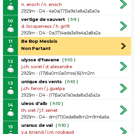
n. ensch / n. ensch
2925m - D4 - 4a0a(17)5a9a1a8a2a3a0a
vertige de vauvert
( h9 )
10
d. locqueneux / h. grift
2925m - D4 - 0a(17)4ada3a9a4a2a8a2a
11
Be Bop Meslois
Non Partant
ulysse d'havane
( h10 )
12
j.ch. sorel / d. alexandre
2925m - (17)8a0m0a0mra(16)1m2m
unique des vents
( h10 )
13
j.ch. feron / j. guelpa
2925m - D4 - (17)5a0a7a0ada8a3a3a2a
uleos d'alb
( h10 )
14
th. viet / j.f. senet
2925m - D4 - dm(17)0ada8a8m2m9m6a6a
uranus de val
( h10 )
15
y.a. briand / j.m. roubaud