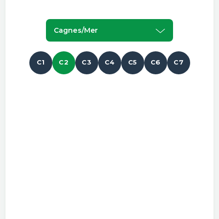
Cagnes/mer
C1
C2
C3
C4
C5
C6
C7