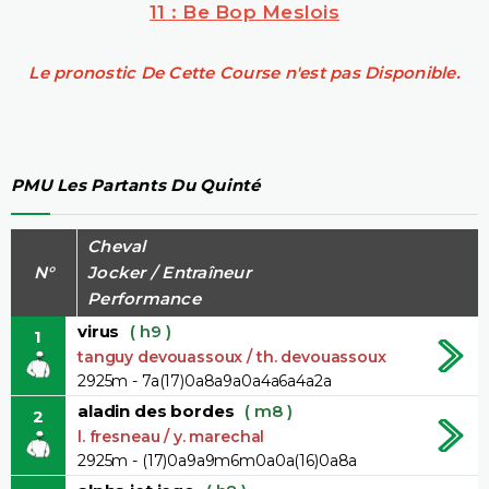
11 : Be Bop Meslois
Le pronostic De Cette Course n'est pas Disponible.
PMU Les Partants Du Quinté
Cheval
N°
Jocker / Entraîneur
Performance
virus
( h9 )
1
tanguy devouassoux / th. devouassoux
2925m - 7a(17)0a8a9a0a4a6a4a2a
aladin des bordes
( m8 )
2
l. fresneau / y. marechal
2925m - (17)0a9a9m6m0a0a(16)0a8a