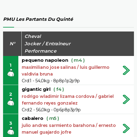
PMU Les Partants Du Quinté
Cheval
N°
Jocker / Entraîneur
Performance
pequeno napoleon
( m4 )
1
maximiliano jose salinas / luis guillermo
valdivia bruna
Crd:1 - 54,0kg - 8p8p1p2p9p
gigantic girl
( f4 )
2
rodrigo wladimir lizama cordova / gabriel
fernando reyes gonzalez
Crd:2 - 56,0kg - 0p6p8p3p9p
cabalero
( m5 )
3
julio andres sarmiento barahona / ernesto
manuel guajardo jofre