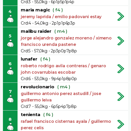
Crd:3 - 55,0kg - 6p1p5p1p4p
maria magic
( f4 )
4
jeremy laprida / emilio padovani estay
Crd:4 - 54,0kg - 2p1p1p6p3p
malibu raider
( m4 )
5
jorge alejandro gonzalez moreno / ximeno
francisco urenda pastene
Crd:5 - 57,0kg - 2p3p0p7p8p
lunafer
( f4 )
6
roberto rodrigo avila contreras / genaro
john covarrubias escobar
Crd:6 - 53,0kg - 9p4p1p8p0p
revolucionario
( m4 )
7
guillermo antonio perez astudill / jose
guillermo leiva
Crd:7 - 55,0kg - 6p5p4p7p8p
tenienta
( f4 )
8
rafael francisco cisternas ayala / guillermo
perez celis