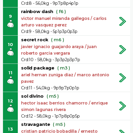
Crd:8 - 56,0kg - 9p7p8p4p1p
rainbow dash
( f6 )
9
victor manuel miranda gallegos / carlos
arturo vasquez perez
Crd:9 - 58,0kg - 5p1p3p0p3p
secret rock
( m6 )
10
javier ignacio guajardo araya / juan
roberto garcia vergara
Crd:10 - 58,0kg - 3p3p2p3p7p
solid package
( m3 )
11
ariel hernan zuniga diaz / marco antonio
pavez
Crd:11 - 54,0kg - 9p9p7p0p1p
sol divino
( m5 )
12
hector isaac berrios chamorro / enrique
simon lagunas rivera
Crd:12 - 58,0kg - 1p7p8p0p5p
stravagante
( m5 )
13
cristian patricio bobadilla / ernesto