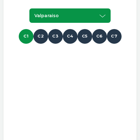
Valparaiso
C1
C2
C3
C4
C5
C6
C7