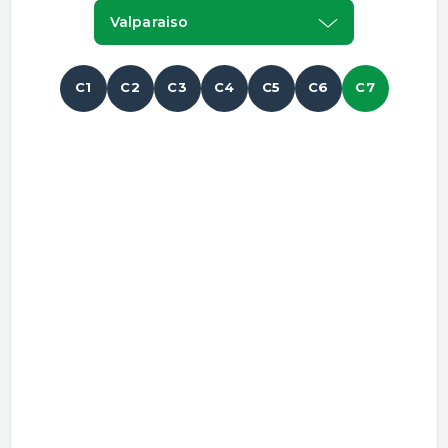
Valparaiso
C1
C2
C3
C4
C5
C6
C7