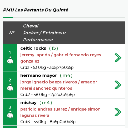
PMU Les Partants Du Quinté
Cheval
N°
Jocker / Entraîneur
Performance
celtic rocks
( f5 )
1
jeremy laprida / gabriel fernando reyes
gonzalez
Crd:1 - 53,0kg - 3p5p7p0p5p
hermano mayor
( m4 )
2
jorge ignacio baeza riveros / amador
merei sanchez quinteros
Crd:2 - 58,0kg - 2p2p3p9p6p
michay
( m4 )
3
patricio andres suarez / enrique simon
lagunas rivera
Crd:3 - 55,0kg - 8p5p0p0p8p