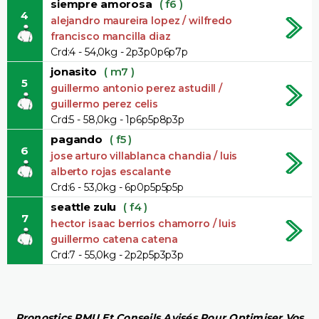
siempre amorosa
( f6 )
4
alejandro maureira lopez / wilfredo
francisco mancilla diaz
Crd:4 - 54,0kg - 2p3p0p6p7p
jonasito
( m7 )
5
guillermo antonio perez astudill /
guillermo perez celis
Crd:5 - 58,0kg - 1p6p5p8p3p
pagando
( f5 )
6
jose arturo villablanca chandia / luis
alberto rojas escalante
Crd:6 - 53,0kg - 6p0p5p5p5p
seattle zulu
( f4 )
7
hector isaac berrios chamorro / luis
guillermo catena catena
Crd:7 - 55,0kg - 2p2p5p3p3p
Pronostics PMU Et Conseils Avisés Pour Optimiser Vos