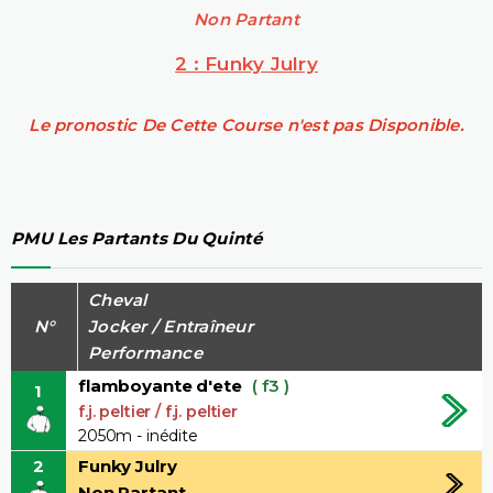
Non Partant
2 : Funky Julry
Le pronostic De Cette Course n'est pas Disponible.
PMU Les Partants Du Quinté
Cheval
N°
Jocker / Entraîneur
Performance
flamboyante d'ete
( f3 )
1
f.j. peltier / f.j. peltier
2050m - inédite
2
Funky Julry
Non Partant