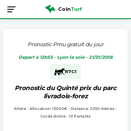
Coin
Turf
Pronostic Pmu gratuit du jour
Depart à 12h55 - Lyon la soie - 21/01/2018
R7
C1
Pronostic du Quinté prix du parc
livradois-forez
Attele - Allocation: 13000€ - Distance: 2050 mètres -
Corde droite - 10 Partants