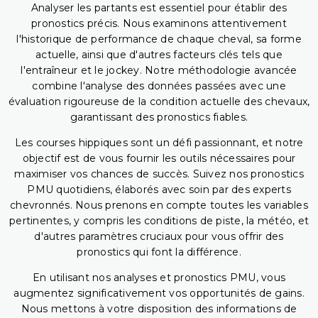
Analyser les partants est essentiel pour établir des
pronostics précis. Nous examinons attentivement
l'historique de performance de chaque cheval, sa forme
actuelle, ainsi que d'autres facteurs clés tels que
l'entraîneur et le jockey. Notre méthodologie avancée
combine l'analyse des données passées avec une
évaluation rigoureuse de la condition actuelle des chevaux,
garantissant des pronostics fiables.
Les courses hippiques sont un défi passionnant, et notre
objectif est de vous fournir les outils nécessaires pour
maximiser vos chances de succès. Suivez nos pronostics
PMU quotidiens, élaborés avec soin par des experts
chevronnés. Nous prenons en compte toutes les variables
pertinentes, y compris les conditions de piste, la météo, et
d'autres paramètres cruciaux pour vous offrir des
pronostics qui font la différence.
En utilisant nos analyses et pronostics PMU, vous
augmentez significativement vos opportunités de gains.
Nous mettons à votre disposition des informations de