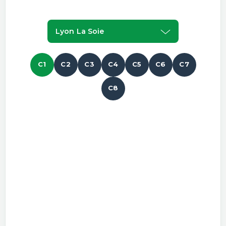
Lyon La Soie
C1
C2
C3
C4
C5
C6
C7
C8