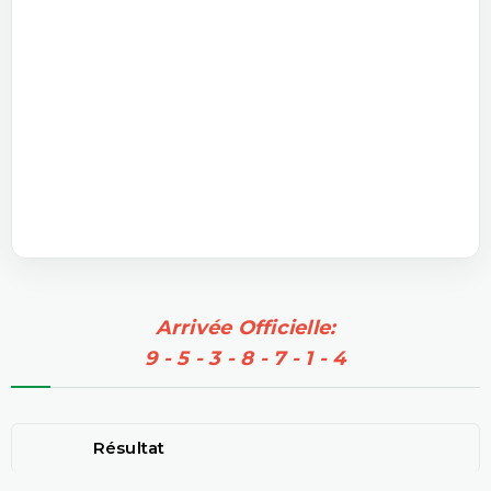
Arrivée Officielle:
9 - 5 - 3 - 8 - 7 - 1 - 4
Résultat