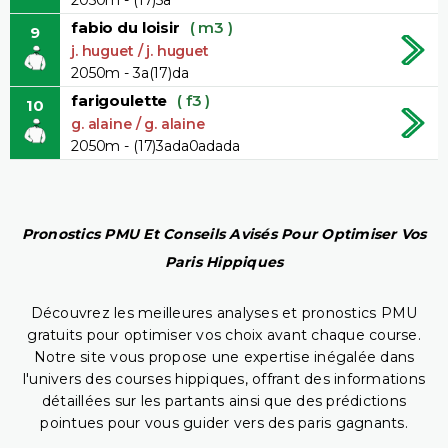
fabio du loisir
( m3 )
9
j. huguet / j. huguet
2050m - 3a(17)da
farigoulette
( f3 )
10
g. alaine / g. alaine
2050m - (17)3ada0adada
Pronostics PMU Et Conseils Avisés Pour Optimiser Vos
Paris Hippiques
Découvrez les meilleures analyses et pronostics PMU
gratuits pour optimiser vos choix avant chaque course.
Notre site vous propose une expertise inégalée dans
l'univers des courses hippiques, offrant des informations
détaillées sur les partants ainsi que des prédictions
pointues pour vous guider vers des paris gagnants.