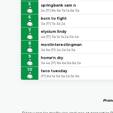
5
springbank sam n
2a (17) 8a 6a 7a 1a 6a 3a
6
born to fight
3a (17) 7a 3a 2a
7
elysium lindy
4a (17) 3a 1a 1a 2a 0a 4a
8
mostinterestingman
3a 6a (17) 2a 3a 5a 3a
9
home'n dry
3a 4a (17) 8a 6a 6a 6a 2a
10
taco tuesday
(17) 8a 1a 9a 5a 2a 5a 6a
Prono