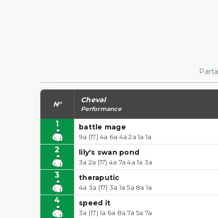
Parta
Cheval
N°
Performance
1
battle mage
9a (17) 4a 6a 4a 2a 1a 1a
2
lily's swan pond
3a 2a (17) 4a 7a 4a 1a 3a
3
theraputic
4a 3a (17) 3a 1a 5a 8a 1a
4
speed it
3a (17) 1a 6a 8a 7a 5a 7a