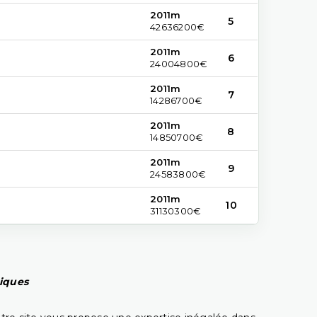
2011m
5
42636200€
2011m
6
24004800€
2011m
7
14286700€
2011m
8
14850700€
2011m
9
24583800€
2011m
10
31130300€
piques