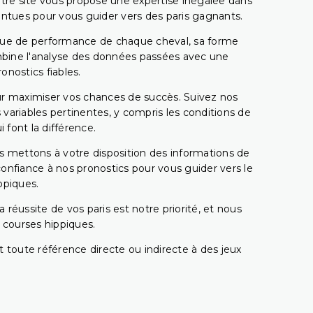
tre site vous propose une expertise inégalée dans
pointues pour vous guider vers des paris gagnants.
rique de performance de chaque cheval, sa forme
combine l'analyse des données passées avec une
onostics fiables.
pour maximiser vos chances de succès. Suivez nos
ariables pertinentes, y compris les conditions de
 font la différence.
s mettons à votre disposition des informations de
confiance à nos pronostics pour vous guider vers le
ppiques.
réussite de vos paris est notre priorité, et nous
s courses hippiques.
 toute référence directe ou indirecte à des jeux