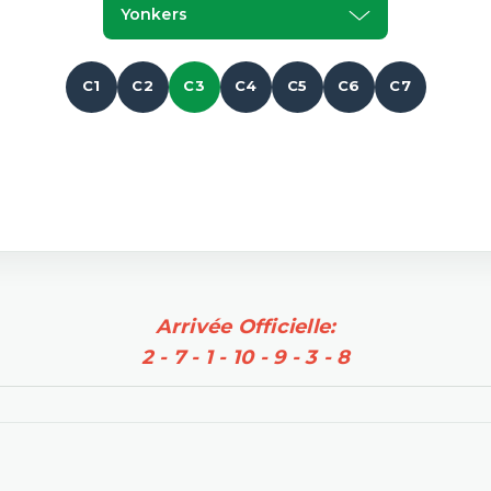
Yonkers
C1
C2
C3
C4
C5
C6
C7
Arrivée Officielle:
2 - 7 - 1 - 10 - 9 - 3 - 8