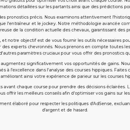
PMU gratuits pour optimiser vos choix avant chaque course. No
rmations détaillées sur les partants ainsi que des prédictions 
ir des pronostics précis. Nous examinons attentivement l'histo
ls que l'entraîneur et le jockey. Notre méthodologie avancée 
reuse de la condition actuelle des chevaux, garantissant des pr
 et notre objectif est de vous fournir les outils nécessaires 
r des experts chevronnés. Nous prenons en compte toutes les v
 d'autres paramètres cruciaux pour vous offrir des pronostics qui
s augmentez significativement vos opportunités de gains. Nou
s à l'excellence dans l'analyse des courses hippiques. Faites 
 améliorant ainsi votre expérience de parieur sur les courses hi
 avant chaque course pour prendre des décisions éclairées. La 
 offrir les meilleurs conseils afin d'optimiser vos gains sur le
ent élaboré pour respecter les politiques d'AdSense, excluant
d'argent et de hasard.