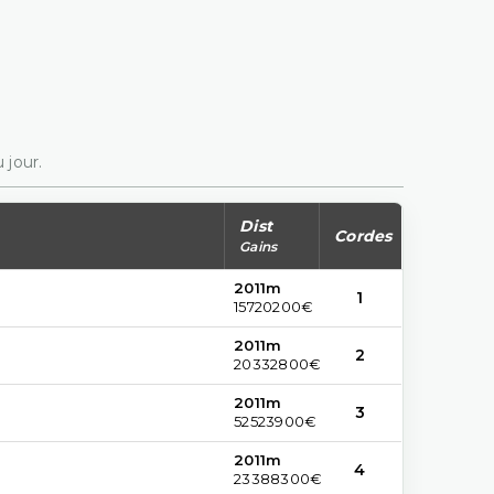
 jour.
Dist
Cordes
Gains
2011m
1
15720200€
2011m
2
20332800€
2011m
3
52523900€
2011m
4
23388300€