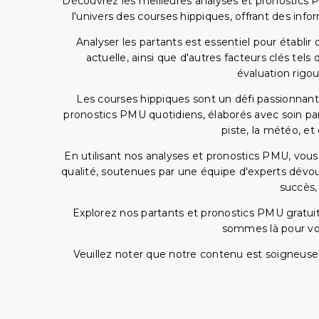
Découvrez les meilleures analyses et pronostics 
l'univers des courses hippiques, offrant des info
Analyser les partants est essentiel pour établ
actuelle, ainsi que d'autres facteurs clés te
évaluation rigou
Les courses hippiques sont un défi passionnant,
pronostics PMU quotidiens, élaborés avec soin pa
piste, la météo, et
En utilisant nos analyses et pronostics PMU, vou
qualité, soutenues par une équipe d'experts dévoué
succès,
Explorez nos partants et pronostics PMU gratuits
sommes là pour vous
Veuillez noter que notre contenu est soigneusem