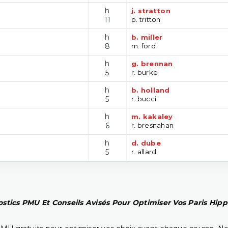
h
j. stratton
11
p. tritton
h
b. miller
8
m. ford
h
g. brennan
5
r. burke
h
b. holland
5
r. bucci
h
m. kakaley
6
r. bresnahan
h
d. dube
5
r. allard
stics PMU Et Conseils Avisés Pour Optimiser Vos Paris Hip