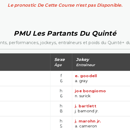
Le pronostic De Cette Course n'est pas Disponible.
PMU Les Partants Du Quinté
nts, performances, jockeys, entraîneurs et poids du Quinté+ du
Sexe
Jokey
Âge
Entraîneur
f
e. goodell
6
a. gray
h
joe bongiomo
6
n. surick
h
j. bartlett
8
j. bamond jr.
h
j. marohn jr.
5
a. cameron