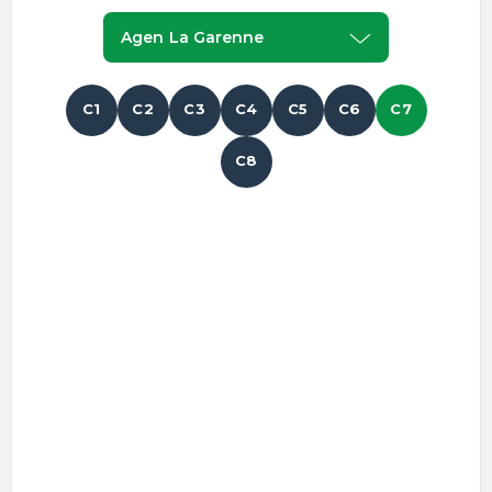
Agen La Garenne
C1
C2
C3
C4
C5
C6
C7
C8