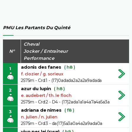
PMU Les Partants Du Quinté
Cheval
N°
Jocker / Entraîneur
Performance
adonis des fanes
( h8 )
1
f. clozier / g. sorieux
2575m - Crd:1 - (17)0adada2a2a2a9adada
azur du lupin
( h8 )
2
e. audebert / th. le floch
2575m - Crd:2 - D4 - (17)2ada1a1a4a7a4a5a3a
adriana de nimes
( f8 )
3
n. julien / n. julien
2575m - Crd:3 - da(17)5a3a0a4a2a9ada0a
vivo per lei (swe)
( h9 )