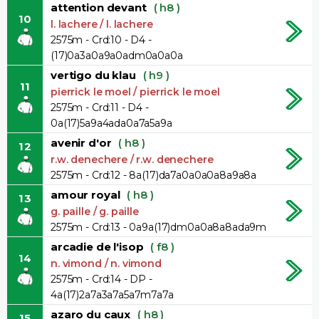
attention devant
( h8 )
10
l. lachere / l. lachere
2575m - Crd:10 - D4 -
(17)0a3a0a9a0adm0a0a0a
vertigo du klau
( h9 )
11
pierrick le moel / pierrick le moel
2575m - Crd:11 - D4 -
0a(17)5a9a4ada0a7a5a9a
avenir d'or
( h8 )
12
r.w. denechere / r.w. denechere
2575m - Crd:12 - 8a(17)da7a0a0a0a8a9a8a
amour royal
( h8 )
13
g. paille / g. paille
2575m - Crd:13 - 0a9a(17)dm0a0a8a8ada9m
arcadie de l'isop
( f8 )
14
n. vimond / n. vimond
2575m - Crd:14 - DP -
4a(17)2a7a3a7a5a7m7a7a
azaro du caux
( h8 )
15