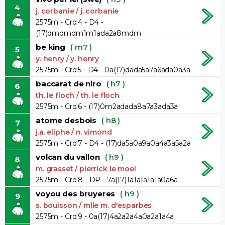
4
j. corbanie / j. corbanie
2575m - Crd:4 - D4 -
(17)dmdmdm1m1ada2a8mdm
be king
( m7 )
5
y. henry / y. henry
2575m - Crd:5 - D4 - 0a(17)dada5a7a6ada0a3a
baccarat de niro
( h7 )
6
th. le floch / th. le floch
2575m - Crd:6 - (17)0m2adada8a7a3ada3a
atome desbois
( h8 )
7
j.a. eliphe / n. vimond
2575m - Crd:7 - D4 - (17)da5a0a9a0a4a3a5a2a
volcan du vallon
( h9 )
8
m. grasset / pierrick le moel
2575m - Crd:8 - DP - 7a(17)1a1a1a1a1a0a6a
voyou des bruyeres
( h9 )
9
s. bouisson / mlle m. d'esparbes
2575m - Crd:9 - 0a(17)4a2a2a4a0a2a1a4a