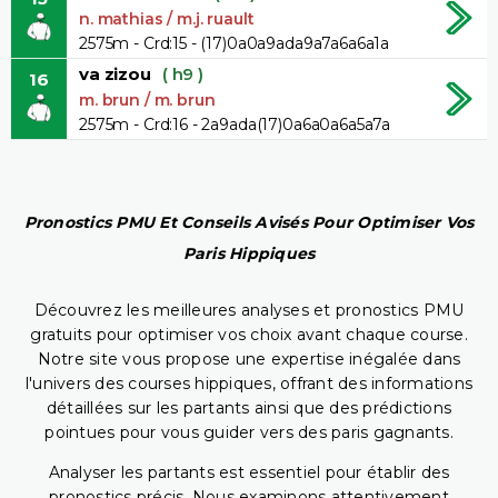
n. mathias / m.j. ruault
2575m - Crd:15 - (17)0a0a9ada9a7a6a6a1a
va zizou
( h9 )
16
m. brun / m. brun
2575m - Crd:16 - 2a9ada(17)0a6a0a6a5a7a
Pronostics PMU Et Conseils Avisés Pour Optimiser Vos
Paris Hippiques
Découvrez les meilleures analyses et pronostics PMU
gratuits pour optimiser vos choix avant chaque course.
Notre site vous propose une expertise inégalée dans
l'univers des courses hippiques, offrant des informations
détaillées sur les partants ainsi que des prédictions
pointues pour vous guider vers des paris gagnants.
Analyser les partants est essentiel pour établir des
pronostics précis. Nous examinons attentivement