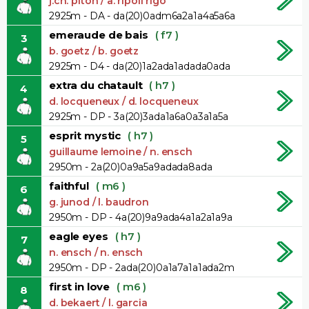
j.ch. piton / a. ripoll rigo
2925m - DA - da(20)0adm6a2a1a4a5a6a
emeraude de bais
( f7 )
3
b. goetz / b. goetz
2925m - D4 - da(20)1a2ada1adada0ada
extra du chatault
( h7 )
4
d. locqueneux / d. locqueneux
2925m - DP - 3a(20)3ada1a6a0a3a1a5a
esprit mystic
( h7 )
5
guillaume lemoine / n. ensch
2950m - 2a(20)0a9a5a9adada8ada
faithful
( m6 )
6
g. junod / l. baudron
2950m - DP - 4a(20)9a9ada4a1a2a1a9a
eagle eyes
( h7 )
7
n. ensch / n. ensch
2950m - DP - 2ada(20)0a1a7a1a1ada2m
first in love
( m6 )
8
d. bekaert / l. garcia