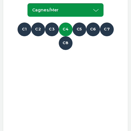
Cagnes/mer
C1
C2
C3
C4
C5
C6
C7
C8