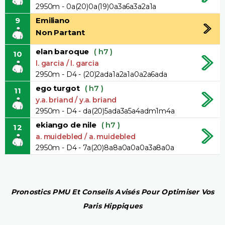
2950m - 0a(20)0a(19)0a3a6a3a2a1a
9
Emiliano
Non Partant
elan baroque
( h7 )
10
l. garcia / l. garcia
2950m - D4 - (20)2ada1a2a1a0a2a6ada
ego turgot
( h7 )
11
y.a. briand / y.a. briand
2950m - D4 - da(20)5ada3a5a4adm1m4a
ekiango de nile
( h7 )
12
a. muidebled / a. muidebled
2950m - D4 - 7a(20)8a8a0a0a0a3a8a0a
Pronostics PMU Et Conseils Avisés Pour Optimiser Vos
Paris Hippiques