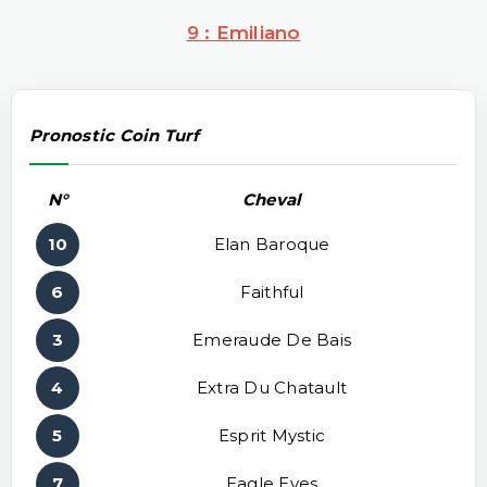
9 : Emiliano
Pronostic Coin Turf
N°
Cheval
10
Elan Baroque
6
Faithful
3
Emeraude De Bais
4
Extra Du Chatault
5
Esprit Mystic
7
Eagle Eyes