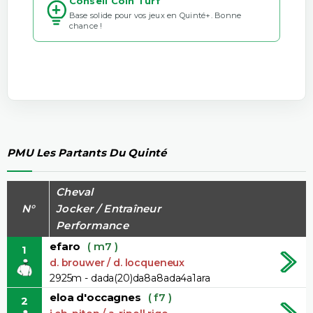
Conseil Coin Turf
Base solide pour vos jeux en Quinté+. Bonne
chance !
PMU Les Partants Du Quinté
Cheval
N°
Jocker / Entraîneur
Performance
efaro
( m7 )
1
d. brouwer / d. locqueneux
2925m - dada(20)da8a8ada4a1ara
eloa d'occagnes
( f7 )
2