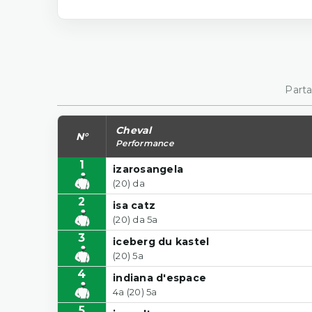
Parta
Cheval
N°
Performance
1
izarosangela
(20) da
2
isa catz
(20) da 5a
3
iceberg du kastel
(20) 5a
4
indiana d'espace
4a (20) 5a
5