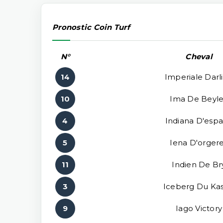
Pronostic Coin Turf
N°
Cheval
14
Imperiale Darl
10
Ima De Beyl
4
Indiana D'esp
5
Iena D'orger
11
Indien De Br
3
Iceberg Du Kas
9
Iago Victory