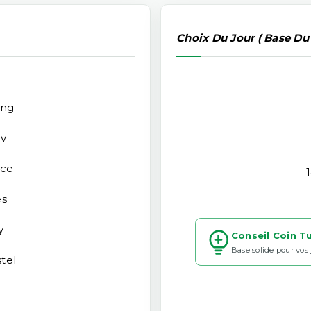
Choix Du Jour ( Base Du
ing
ev
ace
es
y
Conseil Coin T
Base solide pour vos
tel