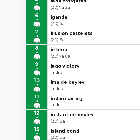
iena d'orgeres
(20) 7a 3a
6
iganda
(20) 6a
7
illusion castelets
(20) 6a
8
iellena
(20) 7a 0a
9
iago victory
in di t
10
ima de beylev
in di te
11
indien de bry
in di t
12
instant de beylev
(20) 8a
13
island bond
(20) da