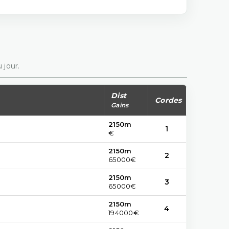
 jour.
Dist
Cordes
Gains
2150m
1
€
2150m
2
65000€
2150m
3
65000€
2150m
4
194000€