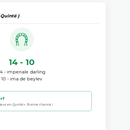
 Quinté )
14 - 10
14 - imperiale darling
10 - ima de beylev
urf
 jeux en Quinté+. Bonne chance !