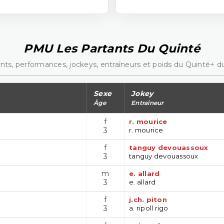
PMU Les Partants Du Quinté
nts, performances, jockeys, entraîneurs et poids du Quinté+ du
Sexe
Jokey
Âge
Entraîneur
f
r. mourice
3
r. mourice
f
tanguy devouassoux
3
tanguy devouassoux
m
e. allard
3
e. allard
f
j.ch. piton
3
a. ripoll rigo