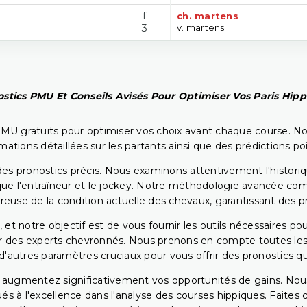
f
ch. martens
3
v. martens
stics PMU Et Conseils Avisés Pour Optimiser Vos Paris Hip
PMU gratuits pour optimiser vos choix avant chaque course. No
rmations détaillées sur les partants ainsi que des prédictions 
ir des pronostics précis. Nous examinons attentivement l'histo
ls que l'entraîneur et le jockey. Notre méthodologie avancée 
reuse de la condition actuelle des chevaux, garantissant des pr
 et notre objectif est de vous fournir les outils nécessaires 
r des experts chevronnés. Nous prenons en compte toutes les v
 d'autres paramètres cruciaux pour vous offrir des pronostics qui
s augmentez significativement vos opportunités de gains. Nou
s à l'excellence dans l'analyse des courses hippiques. Faites 