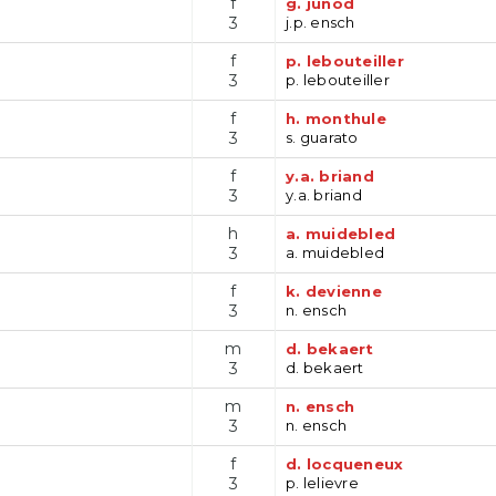
f
g. junod
3
j.p. ensch
f
p. lebouteiller
3
p. lebouteiller
f
h. monthule
3
s. guarato
f
y.a. briand
3
y.a. briand
h
a. muidebled
3
a. muidebled
f
k. devienne
3
n. ensch
m
d. bekaert
3
d. bekaert
m
n. ensch
3
n. ensch
f
d. locqueneux
3
p. lelievre