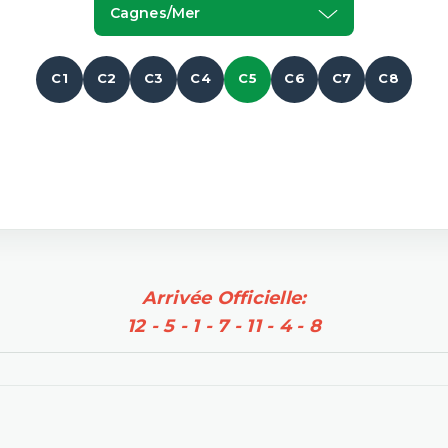
Cagnes/mer
C1
C2
C3
C4
C5
C6
C7
C8
Arrivée Officielle:
12 - 5 - 1 - 7 - 11 - 4 - 8