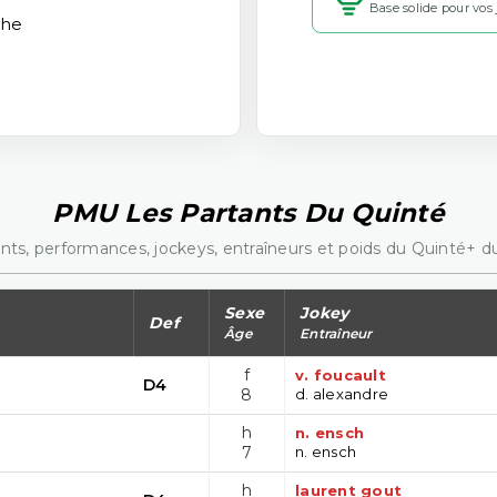
Base solide pour vos
che
PMU Les Partants Du Quinté
nts, performances, jockeys, entraîneurs et poids du Quinté+ du
Sexe
Jokey
Def
Âge
Entraîneur
f
v. foucault
D4
8
d. alexandre
h
n. ensch
7
n. ensch
h
laurent gout