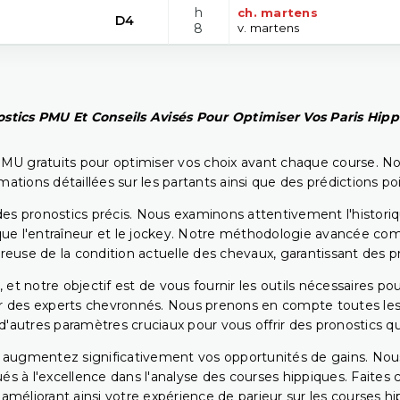
h
ch. martens
D4
8
v. martens
stics PMU Et Conseils Avisés Pour Optimiser Vos Paris Hip
PMU gratuits pour optimiser vos choix avant chaque course. No
rmations détaillées sur les partants ainsi que des prédictions 
ir des pronostics précis. Nous examinons attentivement l'histo
ls que l'entraîneur et le jockey. Notre méthodologie avancée 
reuse de la condition actuelle des chevaux, garantissant des pr
 et notre objectif est de vous fournir les outils nécessaires 
r des experts chevronnés. Nous prenons en compte toutes les v
 d'autres paramètres cruciaux pour vous offrir des pronostics qui
s augmentez significativement vos opportunités de gains. Nou
s à l'excellence dans l'analyse des courses hippiques. Faites 
 améliorant ainsi votre expérience de parieur sur les courses hi