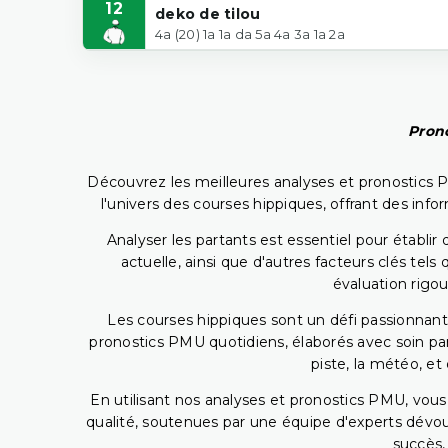
12
deko de tilou
4a (20) 1a 1a da 5a 4a 3a 1a 2a
Prono
Découvrez les meilleures analyses et pronostics 
l'univers des courses hippiques, offrant des info
Analyser les partants est essentiel pour établ
actuelle, ainsi que d'autres facteurs clés te
évaluation rigou
Les courses hippiques sont un défi passionnant,
pronostics PMU quotidiens, élaborés avec soin pa
piste, la météo, et
En utilisant nos analyses et pronostics PMU, vou
qualité, soutenues par une équipe d'experts dévoué
succès,