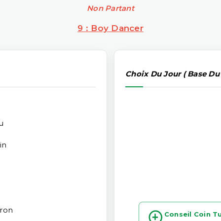
Non Partant
9 : Boy Dancer
Choix Du Jour ( Base Du
u
in
ron
Conseil Coin T