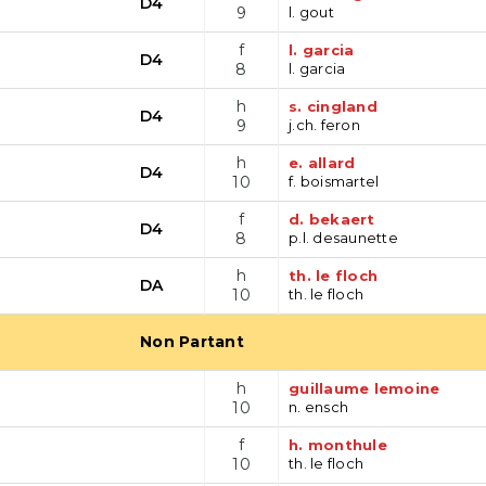
D4
9
l. gout
f
l. garcia
D4
8
l. garcia
h
s. cingland
D4
9
j.ch. feron
h
e. allard
D4
10
f. boismartel
f
d. bekaert
D4
8
p.l. desaunette
h
th. le floch
DA
10
th. le floch
Non Partant
h
guillaume lemoine
10
n. ensch
f
h. monthule
10
th. le floch