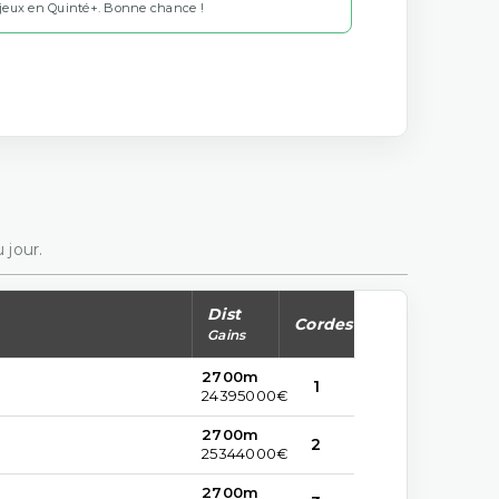
 jeux en Quinté+. Bonne chance !
 jour.
Dist
Cordes
Gains
2700m
1
24395000€
2700m
2
25344000€
2700m