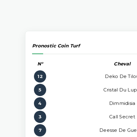
Pronostic Coin Turf
N°
Cheval
12
Deko De Tilo
5
Cristal Du Lup
4
Dimmidisia
3
Call Secret
7
Deesse De Gue