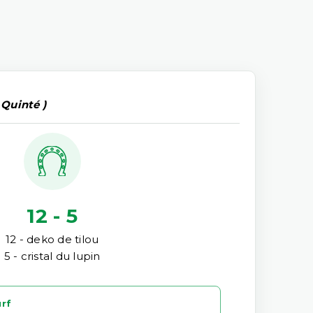
 Quinté )
12 - 5
12 - deko de tilou
5 - cristal du lupin
urf