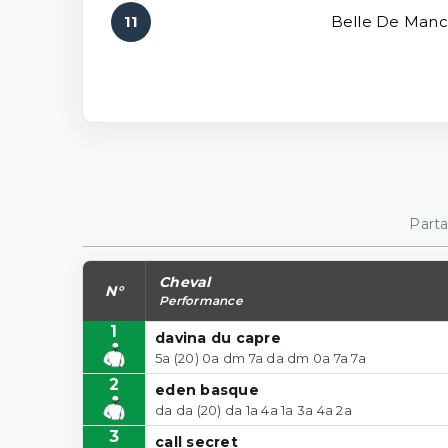
11
Belle De Man
Parta
Cheval
N°
Performance
1
davina du capre
5a (20) 0a dm 7a da dm 0a 7a 7a
2
eden basque
da da (20) da 1a 4a 1a 3a 4a 2a
3
call secret