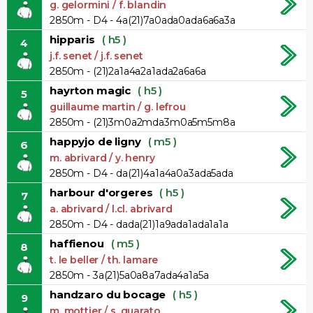
g. gelormini / f. blandin
2850m - D4 - 4a(21)7a0ada0ada6a6a3a
hipparis
( h5 )
4
j.f. senet / j.f. senet
2850m - (21)2a1a4a2a1ada2a6a6a
hayrton magic
( h5 )
5
guillaume martin / g. lefrou
2850m - (21)3m0a2mda3m0a5m5m8a
happyjo de ligny
( m5 )
6
m. abrivard / y. henry
2850m - D4 - da(21)4a1a4a0a3ada5ada
harbour d'orgeres
( h5 )
7
a. abrivard / l.cl. abrivard
2850m - D4 - dada(21)1a9ada1ada1a1a
haffienou
( m5 )
8
t. le beller / th. lamare
2850m - 3a(21)5a0a8a7ada4a1a5a
handzaro du bocage
( h5 )
9
m. mottier / s. guarato