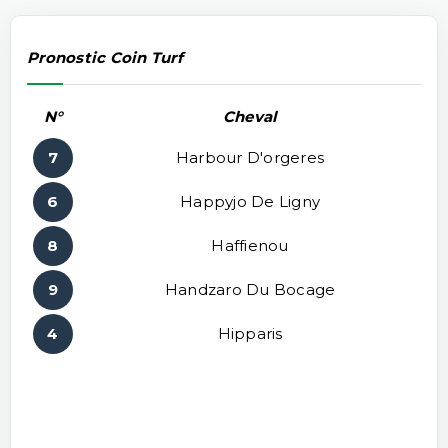
Pronostic Coin Turf
N°
Cheval
7
Harbour D'orgeres
6
Happyjo De Ligny
8
Haffienou
9
Handzaro Du Bocage
4
Hipparis