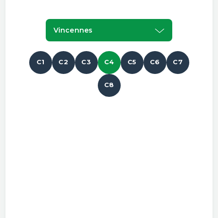
Vincennes
C1
C2
C3
C4
C5
C6
C7
C8