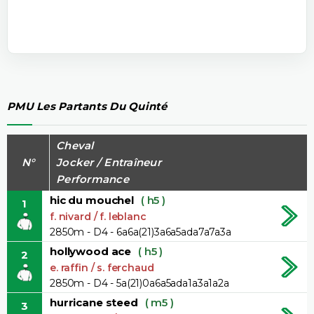
PMU Les Partants Du Quinté
Cheval
N°
Jocker / Entraîneur
Performance
hic du mouchel
( h5 )
1
f. nivard / f. leblanc
2850m - D4 - 6a6a(21)3a6a5ada7a7a3a
hollywood ace
( h5 )
2
e. raffin / s. ferchaud
2850m - D4 - 5a(21)0a6a5ada1a3a1a2a
hurricane steed
( m5 )
3