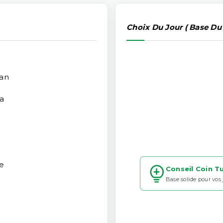
Choix Du Jour ( Base Du
nan
a
ve
Conseil Coin T
Base solide pour vos