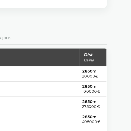
 jour.
Dist
Gains
2850m
20000€
2850m
100000€
2850m
275000€
2850m
495000€