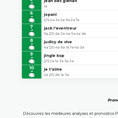
jean des glenan
1a
6
jopani
(21) 4a 3a 2a 9a 2a 7a
7
jack l'eventreur
5a (21) da 3a 4a 3a 4a da
8
judicy de vive
4a (21) 4a 6a 1a 7a 4a 3a
9
jingle kop
(21) 2a 1a 3a 5a 3a
10
je t'aime
2a (21) da 1a 3a
Prono
Découvrez les meilleures analyses et pronostics 