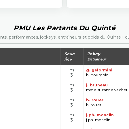
PMU Les Partants Du Quinté
nts, performances, jockeys, entraîneurs et poids du Quinté+ du
Sexe
Jokey
Âge
Entraîneur
m
g. gelormini
3
b. bourgoin
m
j. bruneau
3
mme suzanne vachet
m
b. rouer
3
b. rouer
m
j.ph. monclin
3
j.ph. monclin