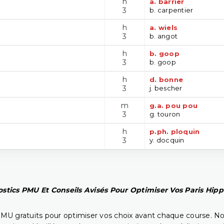
h
a. barrier
3
b. carpentier
h
a. wiels
3
b. angot
h
b. goop
3
b. goop
h
d. bonne
3
j. bescher
m
g.a. pou pou
3
g. touron
h
p.ph. ploquin
3
y. docquin
stics PMU Et Conseils Avisés Pour Optimiser Vos Paris Hip
PMU gratuits pour optimiser vos choix avant chaque course. No