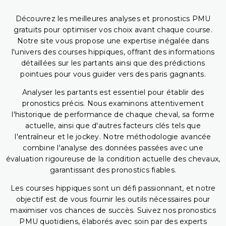
Découvrez les meilleures analyses et pronostics PMU
gratuits pour optimiser vos choix avant chaque course.
Notre site vous propose une expertise inégalée dans
l'univers des courses hippiques, offrant des informations
détaillées sur les partants ainsi que des prédictions
pointues pour vous guider vers des paris gagnants.
Analyser les partants est essentiel pour établir des
pronostics précis. Nous examinons attentivement
l'historique de performance de chaque cheval, sa forme
actuelle, ainsi que d'autres facteurs clés tels que
l'entraîneur et le jockey. Notre méthodologie avancée
combine l'analyse des données passées avec une
évaluation rigoureuse de la condition actuelle des chevaux,
garantissant des pronostics fiables.
Les courses hippiques sont un défi passionnant, et notre
objectif est de vous fournir les outils nécessaires pour
maximiser vos chances de succès. Suivez nos pronostics
PMU quotidiens, élaborés avec soin par des experts