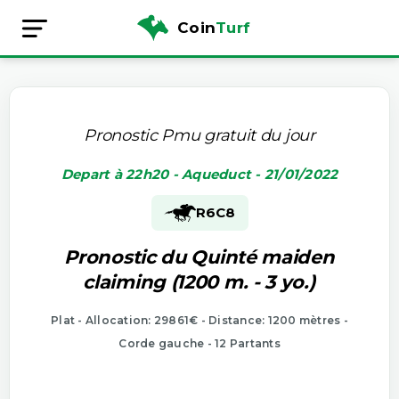
Coin
Turf
Pronostic Pmu gratuit du jour
Depart à 22h20 - Aqueduct - 21/01/2022
R6
C8
Pronostic du Quinté maiden
claiming (1200 m. - 3 yo.)
Plat - Allocation: 29861€ - Distance: 1200 mètres -
Corde gauche - 12 Partants