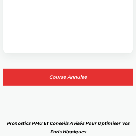
Course Annulee
Pronostics PMU Et Conseils Avisés Pour Optimiser Vos
Paris Hippiques