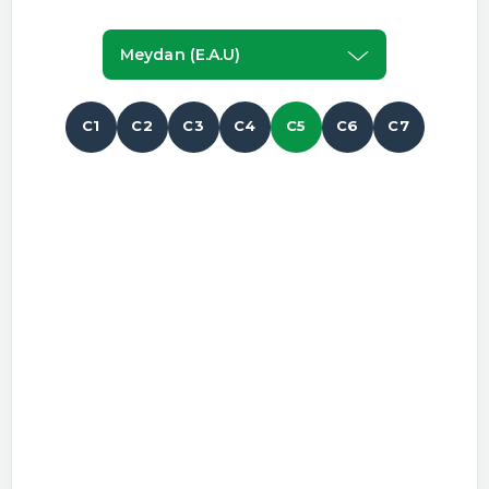
Meydan (e.a.u)
C1
C2
C3
C4
C5
C6
C7