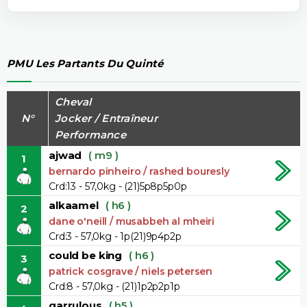
PMU Les Partants Du Quinté
Cheval
N°
Jocker / Entraîneur
Performance
ajwad
( m9 )
1
bernardo pinheiro / rashed bouresly
Crd:13 - 57,0kg - (21)5p8p5p0p
alkaamel
( h6 )
2
dane o'neill / musabbeh al mheiri
Crd:3 - 57,0kg - 1p(21)9p4p2p
could be king
( h6 )
3
patrick cosgrave / niels petersen
Crd:8 - 57,0kg - (21)1p2p2p1p
garrulous
( h5 )