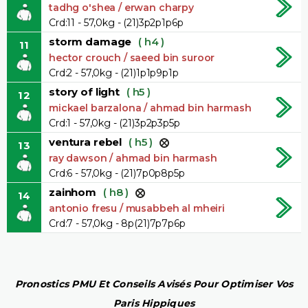
tadhg o'shea / erwan charpy
Crd:11 - 57,0kg - (21)3p2p1p6p
storm damage
( h4 )
11
hector crouch / saeed bin suroor
Crd:2 - 57,0kg - (21)1p1p9p1p
story of light
( h5 )
12
mickael barzalona / ahmad bin harmash
Crd:1 - 57,0kg - (21)3p2p3p5p
ventura rebel
( h5 )
13
ray dawson / ahmad bin harmash
Crd:6 - 57,0kg - (21)7p0p8p5p
zainhom
( h8 )
14
antonio fresu / musabbeh al mheiri
Crd:7 - 57,0kg - 8p(21)7p7p6p
Pronostics PMU Et Conseils Avisés Pour Optimiser Vos
Paris Hippiques