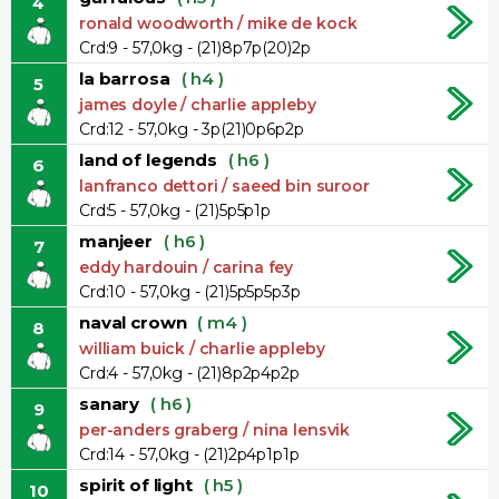
4
ronald woodworth / mike de kock
Crd:9 - 57,0kg - (21)8p7p(20)2p
la barrosa
( h4 )
5
james doyle / charlie appleby
Crd:12 - 57,0kg - 3p(21)0p6p2p
land of legends
( h6 )
6
lanfranco dettori / saeed bin suroor
Crd:5 - 57,0kg - (21)5p5p1p
manjeer
( h6 )
7
eddy hardouin / carina fey
Crd:10 - 57,0kg - (21)5p5p5p3p
naval crown
( m4 )
8
william buick / charlie appleby
Crd:4 - 57,0kg - (21)8p2p4p2p
sanary
( h6 )
9
per-anders graberg / nina lensvik
Crd:14 - 57,0kg - (21)2p4p1p1p
spirit of light
( h5 )
10