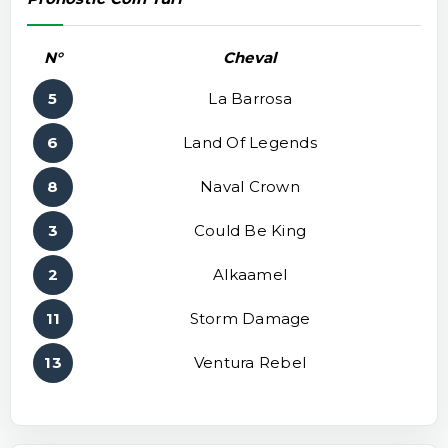
N°
Cheval
5
La Barrosa
6
Land Of Legends
8
Naval Crown
3
Could Be King
2
Alkaamel
11
Storm Damage
13
Ventura Rebel