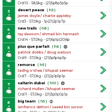
Crd:10 - 58,5kg - (21)5p8p3p5p
desert peace
( h5 )
3
james doyle / charlie appleby
Crd:3 - 57,0kg - 1p(21)2p1p7p
new trails
( h8 )
4
ray dawson / ahmad bin harmash
Crd:14 - 57,0kg - (21)6p1p(20)6p
plus que parfait
( h6 )
5
patrick dobbs / doug watson
Crd:9 - 57,0kg - (21)5p5p4p3p
remorse
( h5 )
6
tadhg o'shea / bhupat seemar
Crd:7 - 57,0kg - (21)2p1p5p1p
saltarin dubai
( h10 )
7
richard mullen / bhupat seemar
Crd:11 - 57,0kg - (21)3p0p0p1p
big team
( h5 )
8
lanfranco dettori / saeed bin suroor