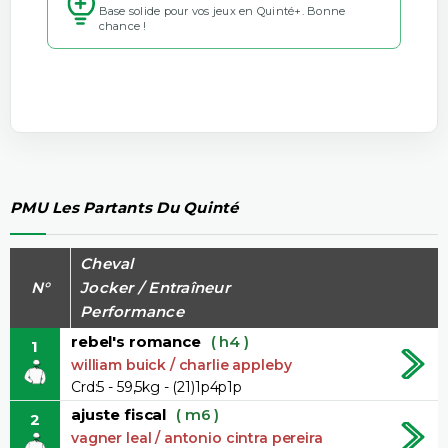
Base solide pour vos jeux en Quinté+. Bonne
chance !
PMU Les Partants Du Quinté
Cheval
N°
Jocker / Entraîneur
Performance
rebel's romance
( h4 )
1
william buick / charlie appleby
Crd:5 - 59,5kg - (21)1p4p1p
ajuste fiscal
( m6 )
2
vagner leal / antonio cintra pereira