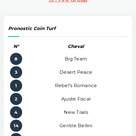
Pronostic Coin Turf
N°
Cheval
8
Big Team
3
Desert Peace
1
Rebel's Romance
2
Ajuste Fiscal
4
New Trails
14
Gentile Bellini