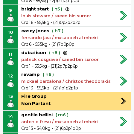
Crd:8 - 55,5kg - 2p(21)0p1p0p
bright start
( h5 )
9
louis steward / saeed bin suroor
Crd:16 - 55,5kg - (21)0p2p2p2p
casey jones
( h7 )
10
fernando jara / musabbeh al mheiri
Crd:6 - 55,5kg - (21)7p0p0p
dubai icon
( h6 )
11
patrick cosgrave / saeed bin suroor
Crd:1 - 55,5kg - (21)2p7p2p6p
revamp
( h6 )
12
mickael barzalona / christos theodorakis
Crd:13 - 55,5kg - (21)1p1p2p1p
13
Fire Group
Non Partant
gentile bellini
( m6 )
14
antonio fresu / musabbeh al mheiri
Crd:15 - 54,0kg - (21)6p2p1p0p