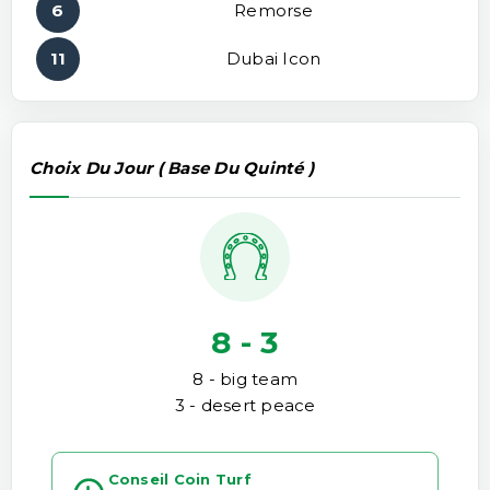
6
Remorse
11
Dubai Icon
Choix Du Jour ( Base Du Quinté )
8 - 3
8 - big team
3 - desert peace
Conseil Coin Turf