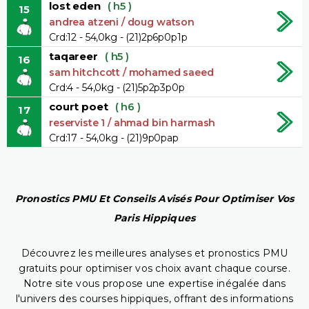
lost eden
( h5 )
15
andrea atzeni / doug watson
Crd:12 - 54,0kg - (21)2p6p0p1p
taqareer
( h5 )
16
sam hitchcott / mohamed saeed
Crd:4 - 54,0kg - (21)5p2p3p0p
court poet
( h6 )
17
reserviste 1 / ahmad bin harmash
Crd:17 - 54,0kg - (21)9p0pap
Pronostics PMU Et Conseils Avisés Pour Optimiser Vos
Paris Hippiques
Découvrez les meilleures analyses et pronostics PMU
gratuits pour optimiser vos choix avant chaque course.
Notre site vous propose une expertise inégalée dans
l'univers des courses hippiques, offrant des informations