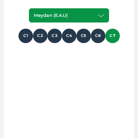
Meydan (e.a.u)
C1
C2
C3
C4
C5
C6
C7