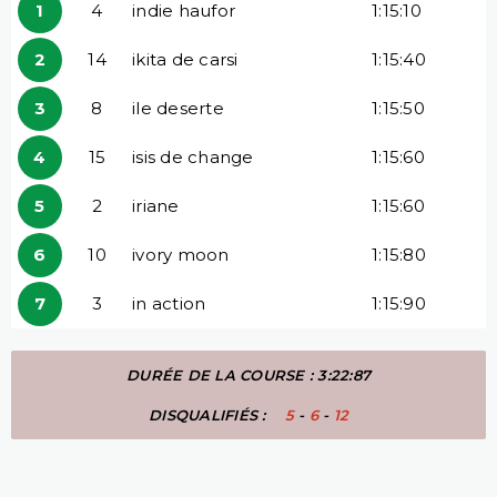
1
4
indie haufor
1:15:10
2
14
ikita de carsi
1:15:40
3
8
ile deserte
1:15:50
4
15
isis de change
1:15:60
5
2
iriane
1:15:60
6
10
ivory moon
1:15:80
7
3
in action
1:15:90
DURÉE DE LA COURSE : 3:22:87
DISQUALIFIÉS :
5
-
6
-
12