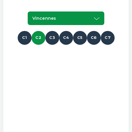
Vincennes
C1
C2
C3
C4
C5
C6
C7