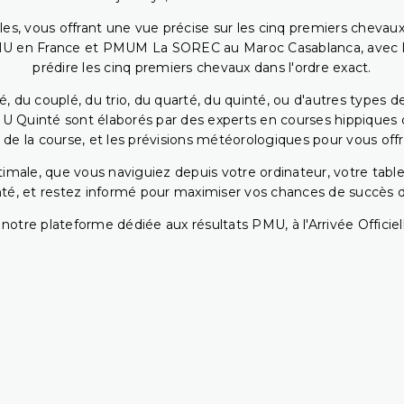
bles, vous offrant une vue précise sur les cinq premiers chevaux
PMU en France et PMUM La SOREC au Maroc Casablanca, avec les 
prédire les cinq premiers chevaux dans l'ordre exact.
, du couplé, du trio, du quarté, du quinté, ou d'autres types d
U Quinté sont élaborés par des experts en courses hippiques qu
 de la course, et les prévisions météorologiques pour vous offrir
ptimale, que vous naviguiez depuis votre ordinateur, votre t
té, et restez informé pour maximiser vos chances de succès dan
notre plateforme dédiée aux résultats PMU, à l'Arrivée Officiell