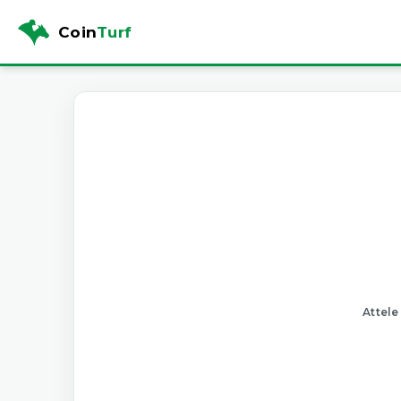
Coin
Turf
Attele