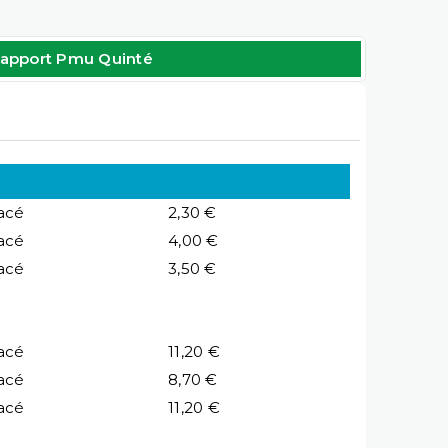
apport Pmu Quinté
acé
2,30 €
acé
4,00 €
acé
3,50 €
acé
11,20 €
acé
8,70 €
acé
11,20 €