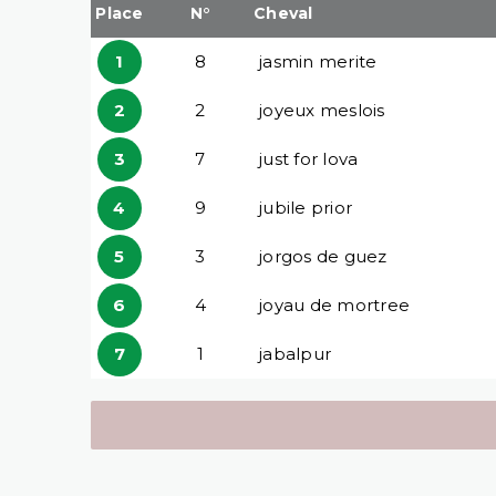
Place
N°
Cheval
1
8
jasmin merite
2
2
joyeux meslois
3
7
just for lova
4
9
jubile prior
5
3
jorgos de guez
6
4
joyau de mortree
7
1
jabalpur