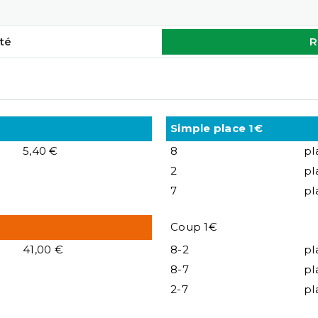
té
R
Simple place 1€
5,40 €
8
pl
2
pl
7
pl
Coup 1€
41,00 €
8-2
pl
8-7
pl
2-7
pl