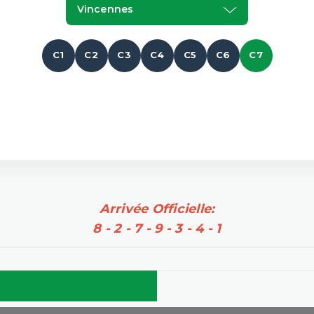
Vincennes
C1
C2
C3
C4
C5
C6
C7
Arrivée Officielle:
8 - 2 - 7 - 9 - 3 - 4 - 1