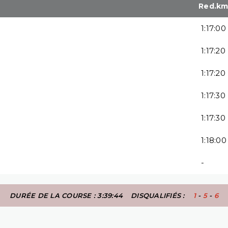
Red.k
1:17:00
1:17:20
1:17:20
1:17:30
1:17:30
1:18:00
-
DURÉE DE LA COURSE : 3:39:44
DISQUALIFIÉS :
1
-
5
-
6