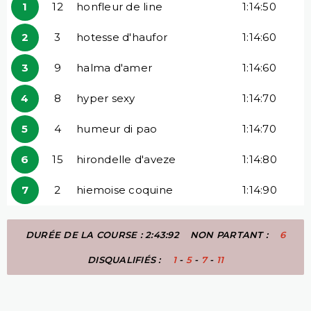
1
12
honfleur de line
1:14:50
2
3
hotesse d'haufor
1:14:60
3
9
halma d'amer
1:14:60
4
8
hyper sexy
1:14:70
5
4
humeur di pao
1:14:70
6
15
hirondelle d'aveze
1:14:80
7
2
hiemoise coquine
1:14:90
DURÉE DE LA COURSE : 2:43:92
NON PARTANT :
6
DISQUALIFIÉS :
1
-
5
-
7
-
11