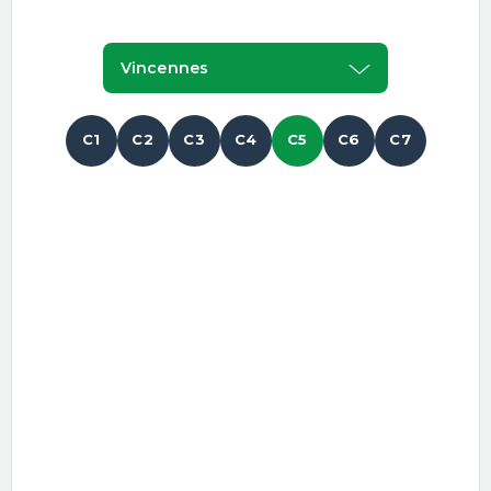
Vincennes
C1
C2
C3
C4
C5
C6
C7