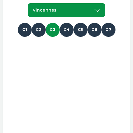
Vincennes
C1
C2
C3
C4
C5
C6
C7