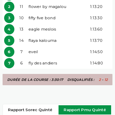
2
11
flower by magalou
1:13:20
3
10
fifty five bond
1:13:30
4
13
eagle meslois
1:13:60
5
14
flaya kalouma
1:13:70
6
7
eveil
1:14:50
7
6
fly des andiers
1:14:80
DURÉE DE LA COURSE : 3:30:17
DISQUALIFIÉS :
2
-
12
Rapport Sorec Quinté
Rapport Pmu Quinté