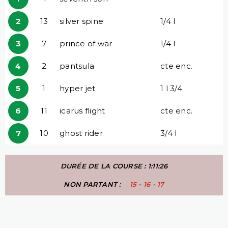
2
13
silver spine
1/4 l
3
7
prince of war
1/4 l
4
2
pantsula
cte enc.
5
1
hyper jet
1 l 3/4
6
11
icarus flight
cte enc.
7
10
ghost rider
3/4 l
DURÉE DE LA COURSE : 1:11:26
NON PARTANT :
15
-
16
-
17