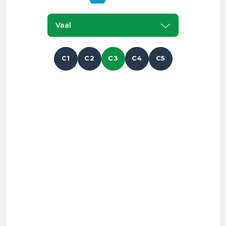
Vaal
C1
C2
C3
C4
C5