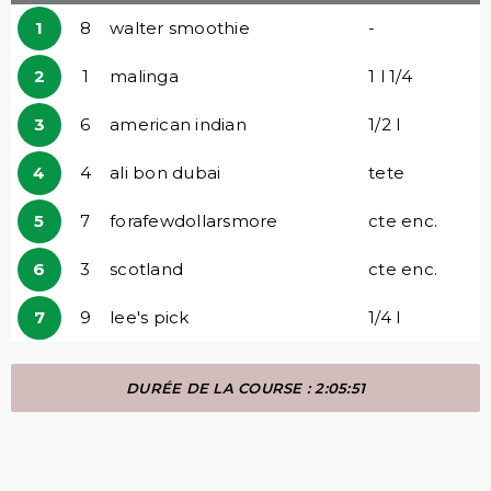
1
8
walter smoothie
-
2
1
malinga
1 l 1/4
3
6
american indian
1/2 l
4
4
ali bon dubai
tete
5
7
forafewdollarsmore
cte enc.
6
3
scotland
cte enc.
7
9
lee's pick
1/4 l
DURÉE DE LA COURSE : 2:05:51