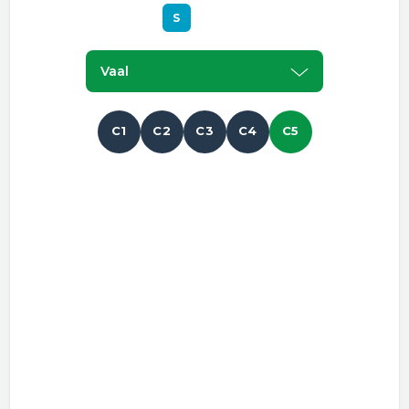
S
Vaal
C1
C2
C3
C4
C5