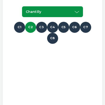
Chantilly
C1
C2
C3
C4
C5
C6
C7
C8