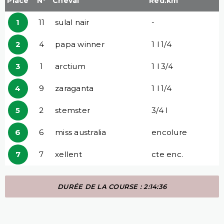
Place
N°
Cheval
Red.km
1
11
sulal nair
-
2
4
papa winner
1 l 1/4
3
1
arctium
1 l 3/4
4
9
zaraganta
1 l 1/4
5
2
stemster
3/4 l
6
6
miss australia
encolure
7
7
xellent
cte enc.
DURÉE DE LA COURSE : 2:14:36