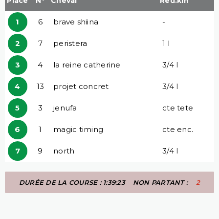
Place
N°
Cheval
Red.km
1
6
brave shiina
-
2
7
peristera
1 l
3
4
la reine catherine
3/4 l
4
13
projet concret
3/4 l
5
3
jenufa
cte tete
6
1
magic timing
cte enc.
7
9
north
3/4 l
DURÉE DE LA COURSE : 1:39:23
NON PARTANT :
2