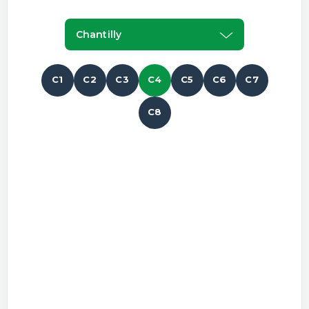
Chantilly
C1
C2
C3
C4
C5
C6
C7
C8