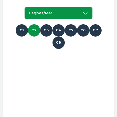
Cagnes/mer
C1
C2
C3
C4
C5
C6
C7
C8