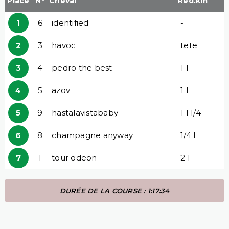
Place
N°
Cheval
Red.km
1
6
identified
-
2
3
havoc
tete
3
4
pedro the best
1 l
4
5
azov
1 l
5
9
hastalavistababy
1 l 1/4
6
8
champagne anyway
1/4 l
7
1
tour odeon
2 l
DURÉE DE LA COURSE : 1:17:34