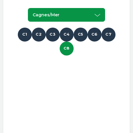
Cagnes/mer
C1
C2
C3
C4
C5
C6
C7
C8