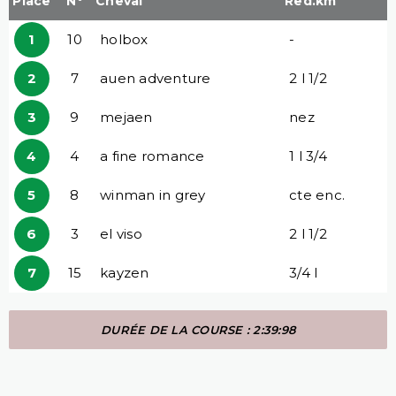
Place
N°
Cheval
Red.km
1
10
holbox
-
2
7
auen adventure
2 l 1/2
3
9
mejaen
nez
4
4
a fine romance
1 l 3/4
5
8
winman in grey
cte enc.
6
3
el viso
2 l 1/2
7
15
kayzen
3/4 l
DURÉE DE LA COURSE : 2:39:98