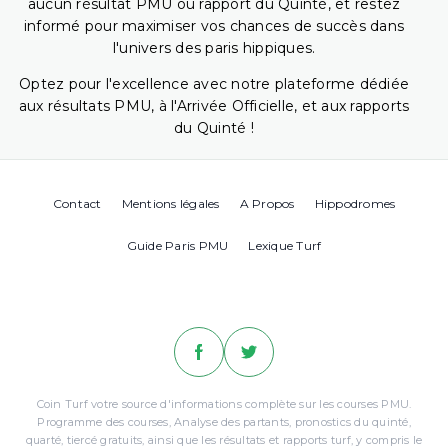
aucun résultat PMU ou rapport du Quinté, et restez
informé pour maximiser vos chances de succès dans
l'univers des paris hippiques.
Optez pour l'excellence avec notre plateforme dédiée
aux résultats PMU, à l'Arrivée Officielle, et aux rapports
du Quinté !
Contact
Mentions légales
A Propos
Hippodromes
Guide Paris PMU
Lexique Turf
Coin Turf votre source d'informations complète sur les courses PMU.
Programme des courses, Analyse des partants, pronostics du quinté,
quarté, tiercé gratuits, ainsi que les résultats et rapports turf, y compris le