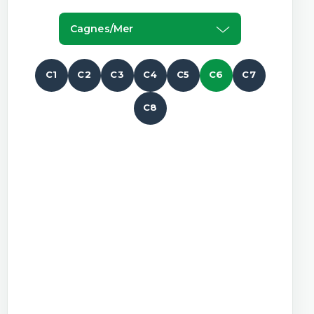
Cagnes/mer
C1
C2
C3
C4
C5
C6
C7
C8