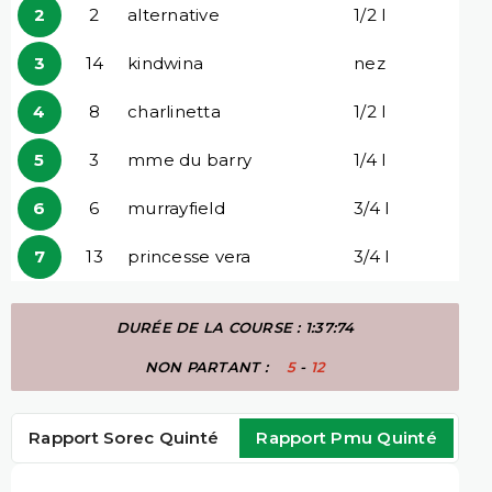
2
2
alternative
1/2 l
3
14
kindwina
nez
4
8
charlinetta
1/2 l
5
3
mme du barry
1/4 l
6
6
murrayfield
3/4 l
7
13
princesse vera
3/4 l
DURÉE DE LA COURSE : 1:37:74
NON PARTANT :
5
-
12
Rapport Sorec Quinté
Rapport Pmu Quinté