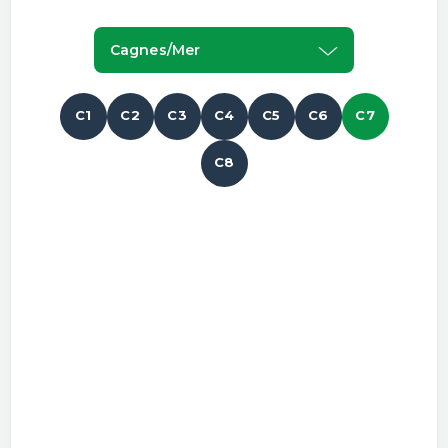
Cagnes/mer
C1
C2
C3
C4
C5
C6
C7
C8