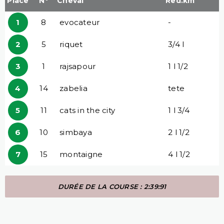
Place
N°
Cheval
Red.km
1
8
evocateur
-
2
5
riquet
3/4 l
3
1
rajsapour
1 l 1/2
4
14
zabelia
tete
5
11
cats in the city
1 l 3/4
6
10
simbaya
2 l 1/2
7
15
montaigne
4 l 1/2
DURÉE DE LA COURSE : 2:39:91