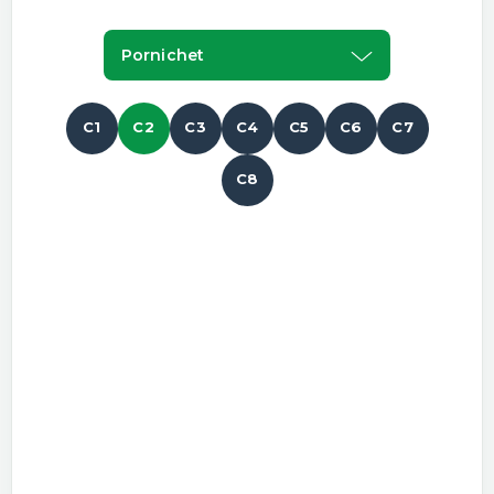
Pornichet
C1
C2
C3
C4
C5
C6
C7
C8