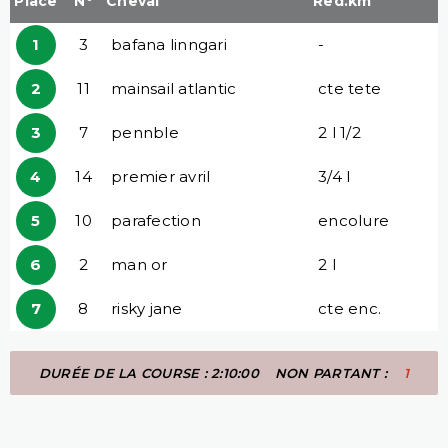
Place
N°
Cheval
Red.km
1
3
bafana linngari
-
2
11
mainsail atlantic
cte tete
3
7
pennble
2 l 1/2
4
14
premier avril
3/4 l
5
10
parafection
encolure
6
2
man or
2 l
7
8
risky jane
cte enc.
DURÉE DE LA COURSE : 2:10:00
NON PARTANT :
1