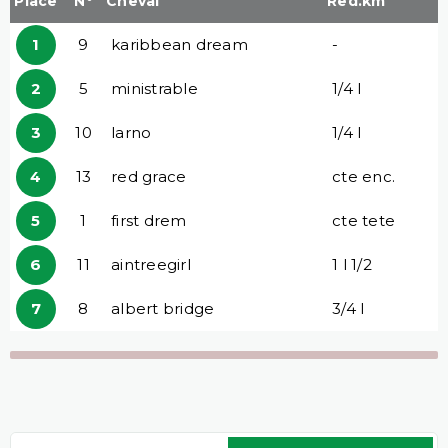
Place
N°
Cheval
Red.km
1
9
karibbean dream
-
2
5
ministrable
1/4 l
3
10
larno
1/4 l
4
13
red grace
cte enc.
5
1
first drem
cte tete
6
11
aintreegirl
1 l 1/2
7
8
albert bridge
3/4 l