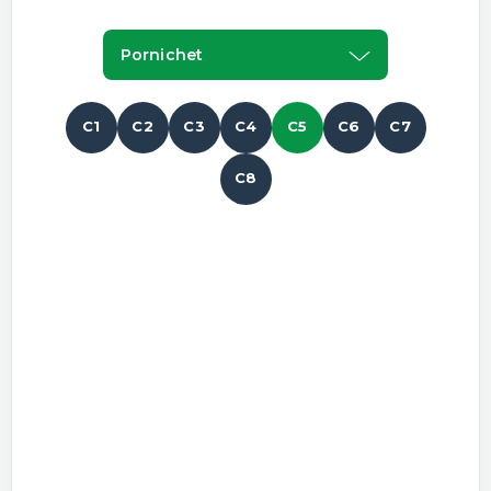
Pornichet
C1
C2
C3
C4
C5
C6
C7
C8