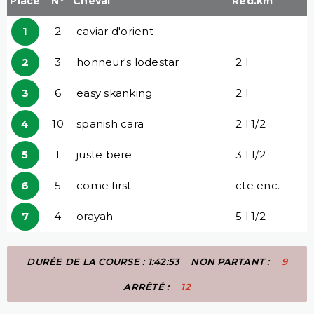
Place
N°
Cheval
Red.km
1
2
caviar d'orient
-
2
3
honneur's lodestar
2 l
3
6
easy skanking
2 l
4
10
spanish cara
2 l 1/2
5
1
juste bere
3 l 1/2
6
5
come first
cte enc.
7
4
orayah
5 l 1/2
DURÉE DE LA COURSE : 1:42:53
NON PARTANT :
9
ARRÊTÉ :
12