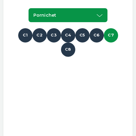
Pornichet
C1
C2
C3
C4
C5
C6
C7
C8