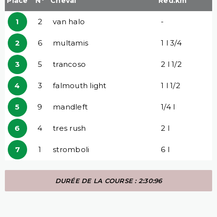
Place
N°
Cheval
Red.km
1
2
van halo
-
2
6
multamis
1 l 3/4
3
5
trancoso
2 l 1/2
4
3
falmouth light
1 l 1/2
5
9
mandleft
1/4 l
6
4
tres rush
2 l
7
1
stromboli
6 l
DURÉE DE LA COURSE : 2:30:96