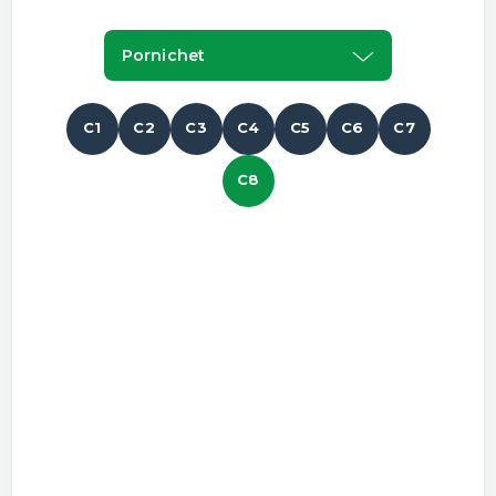
Pornichet
C1
C2
C3
C4
C5
C6
C7
C8