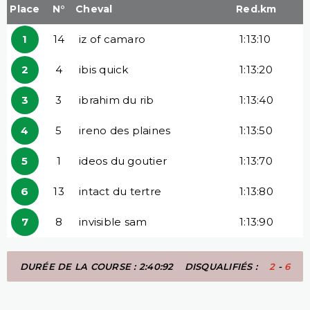
Place
N°
Cheval
Red.km
1
14
iz of camaro
1:13:10
2
4
ibis quick
1:13:20
3
3
ibrahim du rib
1:13:40
4
5
ireno des plaines
1:13:50
5
1
ideos du goutier
1:13:70
6
13
intact du tertre
1:13:80
7
8
invisible sam
1:13:90
DURÉE DE LA COURSE : 2:40:92
DISQUALIFIÉS :
2
-
6