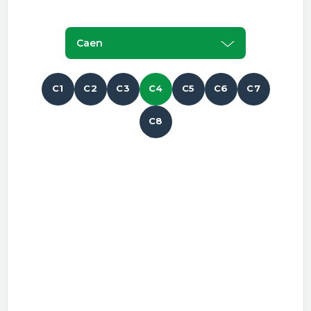
Caen
C1
C2
C3
C4
C5
C6
C7
C8