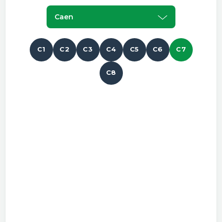
Caen
C1
C2
C3
C4
C5
C6
C7
C8