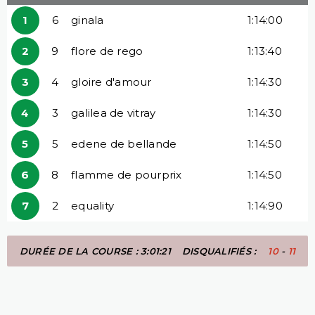
1
6
ginala
1:14:00
2
9
flore de rego
1:13:40
3
4
gloire d'amour
1:14:30
4
3
galilea de vitray
1:14:30
5
5
edene de bellande
1:14:50
6
8
flamme de pourprix
1:14:50
7
2
equality
1:14:90
DURÉE DE LA COURSE : 3:01:21
DISQUALIFIÉS :
10
-
11